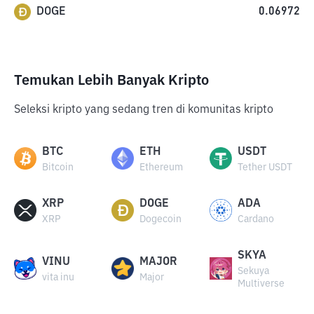
DOGE
0.06972
Temukan Lebih Banyak Kripto
Seleksi kripto yang sedang tren di komunitas kripto
BTC
ETH
USDT
Bitcoin
Ethereum
Tether USDT
XRP
DOGE
ADA
XRP
Dogecoin
Cardano
SKYA
VINU
MAJOR
Sekuya
vita inu
Major
Multiverse