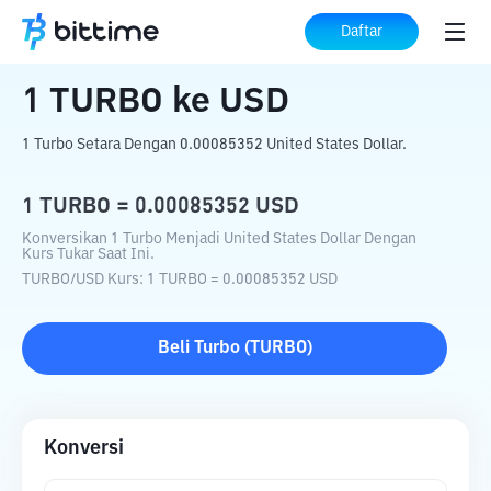
Beranda
Konverter Kripto
TURBO
ke
Daftar
USD
1
TURBO
ke
USD
1 Turbo Setara Dengan 0.00085352 United States Dollar.
1
TURBO
=
0.00085352
USD
Konversikan 1 Turbo Menjadi United States Dollar Dengan
Kurs Tukar Saat Ini.
TURBO
/
USD
Kurs
: 1
TURBO
=
0.00085352
USD
Beli
Turbo
(
TURBO
)
Konversi