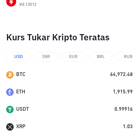
¥
0.13512
Kurs Tukar Kripto Teratas
USD
INR
EUR
BRL
RUB
BTC
64,972.48
ETH
1,915.99
USDT
0.99916
XRP
1.03