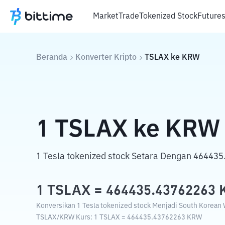
Market
Trade
Tokenized Stock
Future
Beranda
Konverter Kripto
TSLAX
ke
KRW
1
TSLAX
ke
KRW
1 Tesla tokenized stock Setara Dengan 46443
1
TSLAX
=
464435.43762263
Konversikan 1 Tesla tokenized stock Menjadi South Korean 
TSLAX
/
KRW
Kurs
: 1
TSLAX
=
464435.43762263
KRW