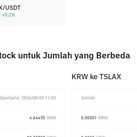
X/USDT
+
0.2
%
stock untuk Jumlah yang Berbeda
KRW
ke
TSLAX
diperbarui:
2026/08/09 11:59
Jumlah
4.64435
KRW
0.00001
KRW