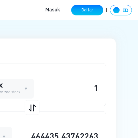
Masuk
Daftar
X
enized stock