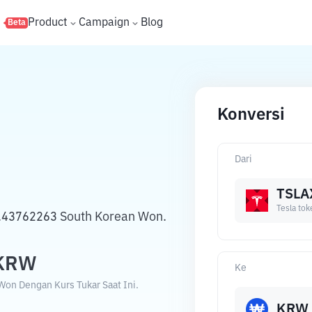
s
Product
Campaign
Blog
Beta
Konversi
Dari
TSLA
Tesla tok
5.43762263 South Korean Won.
KRW
Ke
Won Dengan Kurs Tukar Saat Ini.
KRW