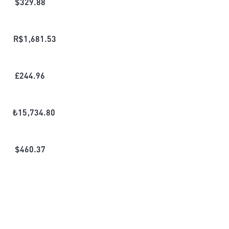
$
329.88
R$
1,681.53
£
244.96
₺
15,734.80
$
460.37