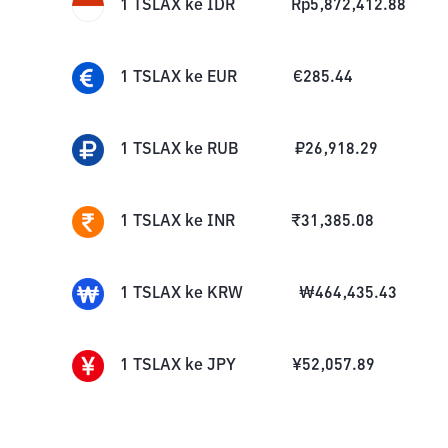
1
TSLAX
ke
IDR
Rp
5,872,412.88
1
TSLAX
ke
EUR
€
285.44
1
TSLAX
ke
RUB
₽
26,918.29
1
TSLAX
ke
INR
₹
31,385.08
1
TSLAX
ke
KRW
₩
464,435.43
1
TSLAX
ke
JPY
¥
52,057.89