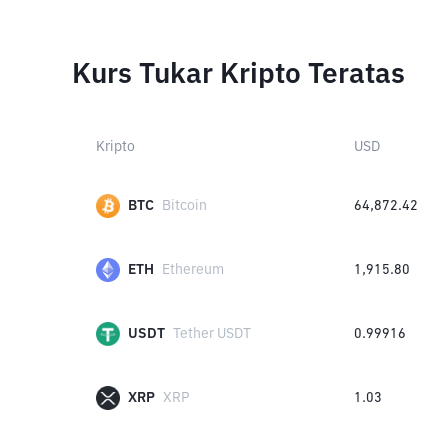
Kurs Tukar Kripto Teratas
Kripto
USD
BTC
Bitcoin
64,872.42
ETH
Ethereum
1,915.80
USDT
Tether USDT
0.99916
XRP
XRP
1.03