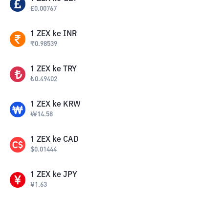
£
0.00767
1
ZEX
ke
INR
₹
0.98539
1
ZEX
ke
TRY
₺
0.49402
1
ZEX
ke
KRW
₩
14.58
1
ZEX
ke
CAD
$
0.01444
1
ZEX
ke
JPY
¥
1.63