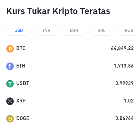
Kurs Tukar Kripto Teratas
USD
INR
EUR
BRL
RUB
BTC
64,849.22
ETH
1,913.86
USDT
0.99939
XRP
1.02
DOGE
0.06964