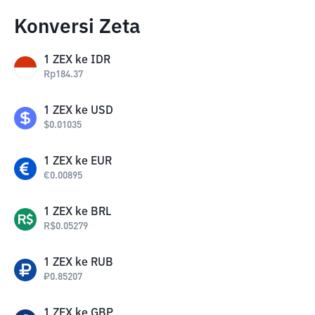
Konversi Zeta
1
ZEX
ke
IDR
Rp
184.37
1
ZEX
ke
USD
$
0.01035
1
ZEX
ke
EUR
€
0.00895
1
ZEX
ke
BRL
R$
0.05279
1
ZEX
ke
RUB
₽
0.85207
1
ZEX
ke
GBP