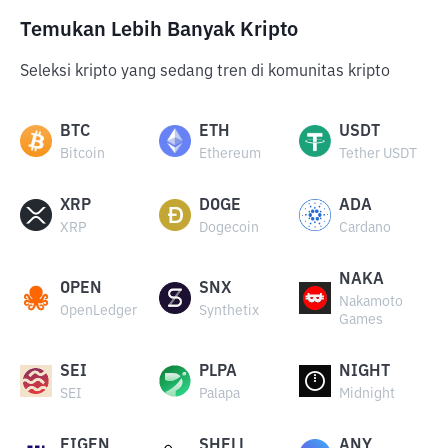
Temukan Lebih Banyak Kripto
Seleksi kripto yang sedang tren di komunitas kripto
BTC
ETH
USDT
Bitcoin
Ethereum
Tether USDT
XRP
DOGE
ADA
XRP
Dogecoin
Cardano
NAKA
OPEN
SNX
Nakamoto
OpenLedger
Synthetix
Games
SEI
PLPA
NIGHT
SEI
Palapa
Midnight
EIGEN
SHELL
ANY