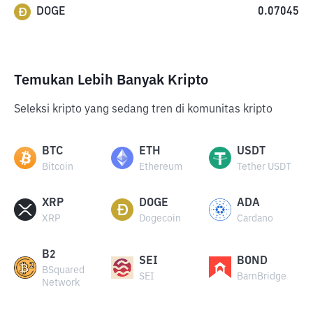
DOGE
0.07045
Temukan Lebih Banyak Kripto
Seleksi kripto yang sedang tren di komunitas kripto
BTC
ETH
USDT
Bitcoin
Ethereum
Tether USDT
XRP
DOGE
ADA
XRP
Dogecoin
Cardano
B2
SEI
BOND
BSquared
SEI
BarnBridge
Network