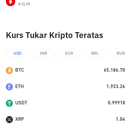
¥
10.99
Kurs Tukar Kripto Teratas
USD
INR
EUR
BRL
RUB
BTC
65,186.70
ETH
1,923.26
USDT
0.99918
XRP
1.04