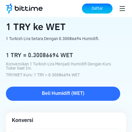
Beranda
Konverter Kripto
TRY
ke
WET
Daftar
1
TRY
ke
WET
1 Turkish Lira Setara Dengan 0.30086694 Humidifi.
1
TRY
=
0.30086694
WET
Konversikan 1 Turkish Lira Menjadi Humidifi Dengan Kurs
Tukar Saat Ini.
TRY
/
WET
Kurs
: 1
TRY
=
0.30086694
WET
Beli
Humidifi
(
WET
)
Konversi