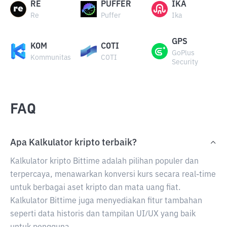
RE
PUFFER
IKA
Re
Puffer
Ika
GPS
KOM
COTI
GoPlus
Kommunitas
COTI
Security
FAQ
Apa Kalkulator kripto terbaik?
Kalkulator kripto Bittime adalah pilihan populer dan
terpercaya, menawarkan konversi kurs secara real-time
untuk berbagai aset kripto dan mata uang fiat.
Kalkulator Bittime juga menyediakan fitur tambahan
seperti data historis dan tampilan UI/UX yang baik