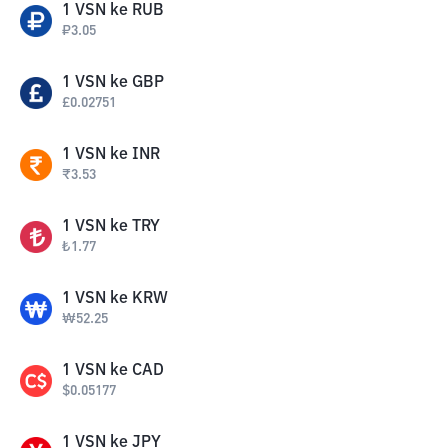
1
VSN
ke
RUB
₽
3.05
1
VSN
ke
GBP
£
0.02751
1
VSN
ke
INR
₹
3.53
1
VSN
ke
TRY
₺
1.77
1
VSN
ke
KRW
₩
52.25
1
VSN
ke
CAD
$
0.05177
1
VSN
ke
JPY