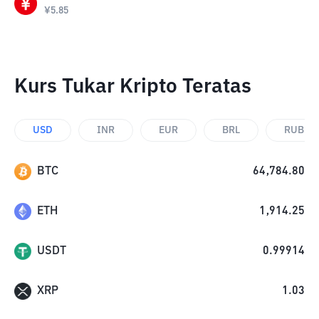
¥
5.85
Kurs Tukar Kripto Teratas
USD
INR
EUR
BRL
RUB
BTC
64,784.80
ETH
1,914.25
USDT
0.99914
XRP
1.03