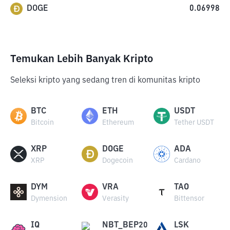
DOGE
0.06998
Temukan Lebih Banyak Kripto
Seleksi kripto yang sedang tren di komunitas kripto
BTC
ETH
USDT
Bitcoin
Ethereum
Tether USDT
XRP
DOGE
ADA
XRP
Dogecoin
Cardano
DYM
VRA
TAO
Dymension
Verasity
Bittensor
IQ
NBT_BEP20
LSK