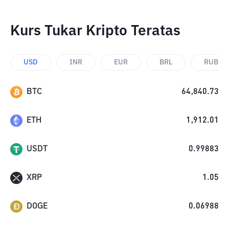
Kurs Tukar Kripto Teratas
USD
INR
EUR
BRL
RUB
BTC
64,840.73
ETH
1,912.01
USDT
0.99883
XRP
1.05
DOGE
0.06988