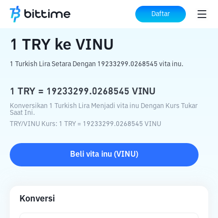
Beranda
Konverter Kripto
TRY
ke
VINU
Daftar
1
TRY
ke
VINU
1 Turkish Lira Setara Dengan 19233299.0268545 vita inu.
1
TRY
=
19233299.0268545
VINU
Konversikan 1 Turkish Lira Menjadi vita inu Dengan Kurs Tukar
Saat Ini.
TRY
/
VINU
Kurs
: 1
TRY
=
19233299.0268545
VINU
Beli
vita inu
(
VINU
)
Konversi