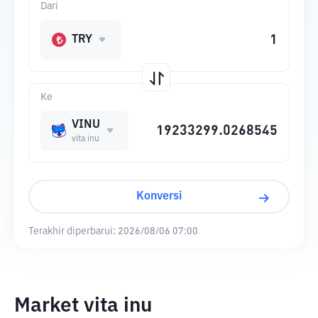
Dari
TRY
Ke
VINU
vita inu
Konversi
Terakhir diperbarui:
2026/08/06 07:00
Market vita inu