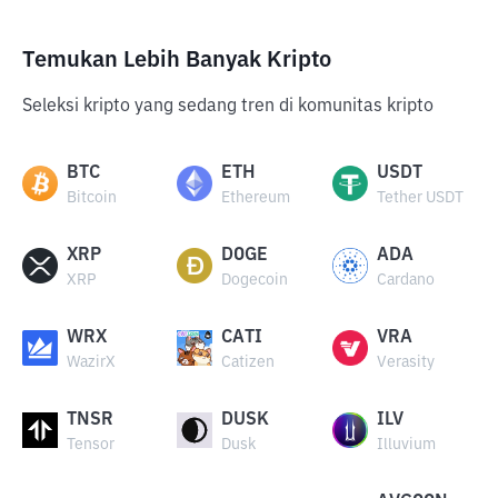
Temukan Lebih Banyak Kripto
Seleksi kripto yang sedang tren di komunitas kripto
BTC
ETH
USDT
Bitcoin
Ethereum
Tether USDT
XRP
DOGE
ADA
XRP
Dogecoin
Cardano
WRX
CATI
VRA
WazirX
Catizen
Verasity
TNSR
DUSK
ILV
Tensor
Dusk
Illuvium