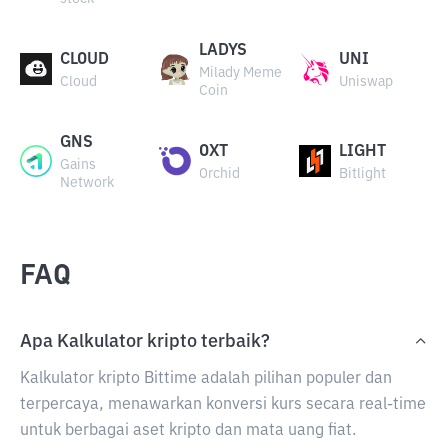
LADYS
CLOUD
UNI
Milady Meme
Cloud
Uniswap
Coin
GNS
OXT
LIGHT
Gains
Orchid
Bitlight
Network
FAQ
Apa Kalkulator kripto terbaik?
Kalkulator kripto Bittime adalah pilihan populer dan
terpercaya, menawarkan konversi kurs secara real-time
untuk berbagai aset kripto dan mata uang fiat.