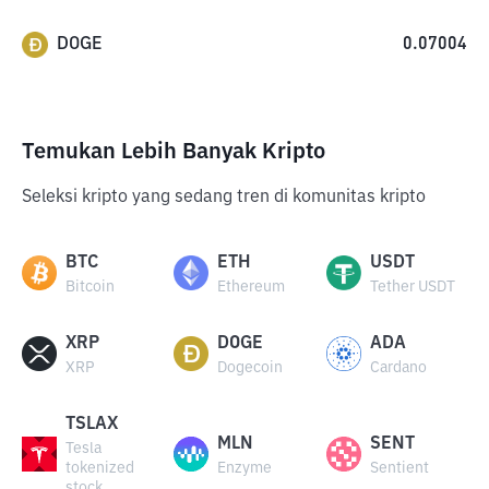
DOGE
0.07004
Temukan Lebih Banyak Kripto
Seleksi kripto yang sedang tren di komunitas kripto
BTC
ETH
USDT
Bitcoin
Ethereum
Tether USDT
XRP
DOGE
ADA
XRP
Dogecoin
Cardano
TSLAX
MLN
SENT
Tesla
tokenized
Enzyme
Sentient
stock