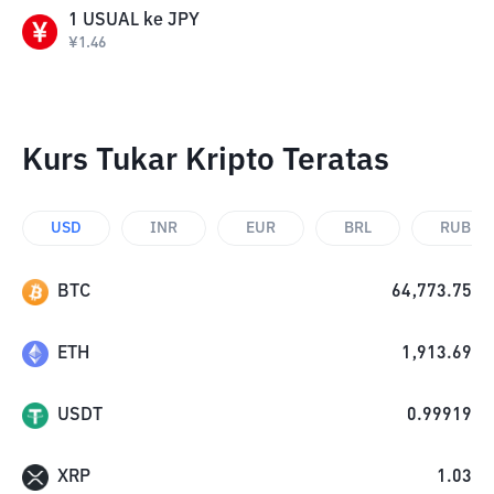
1
USUAL
ke
JPY
¥
1.46
Kurs Tukar Kripto Teratas
USD
INR
EUR
BRL
RUB
BTC
64,773.75
ETH
1,913.69
USDT
0.99919
XRP
1.03