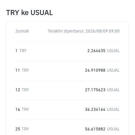
TRY
ke
USUAL
Jumlah
Terakhir diperbarui:
2026/08/09 09:00
1
TRY
2.264635
USUAL
11
TRY
24.910988
USUAL
12
TRY
27.175623
USUAL
16
TRY
36.234164
USUAL
25
TRY
56.615882
USUAL