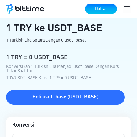
Beranda
Konverter Kripto
TRY
ke
USDT_BASE
Daftar
1
TRY
ke
USDT_BASE
1 Turkish Lira Setara Dengan 0 usdt_base.
1
TRY
=
0
USDT_BASE
Konversikan 1 Turkish Lira Menjadi usdt_base Dengan Kurs
Tukar Saat Ini.
TRY
/
USDT_BASE
Kurs
: 1
TRY
=
0
USDT_BASE
Beli
usdt_base
(
USDT_BASE
)
Konversi