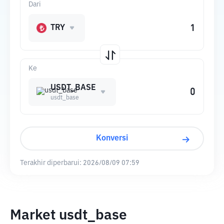
Dari
TRY
Ke
USDT_BASE
usdt_base
Konversi
Terakhir diperbarui:
2026/08/09 07:59
Market usdt_base