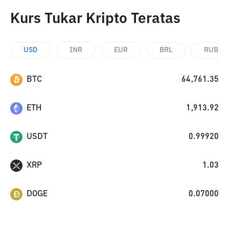
Kurs Tukar Kripto Teratas
USD
INR
EUR
BRL
RUB
BTC
64,761.35
ETH
1,913.92
USDT
0.99920
XRP
1.03
DOGE
0.07000