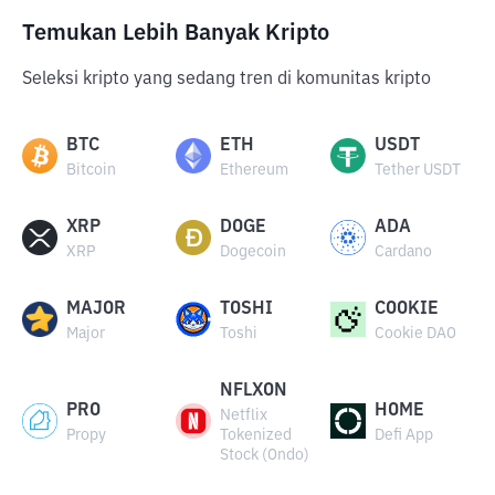
Temukan Lebih Banyak Kripto
Seleksi kripto yang sedang tren di komunitas kripto
BTC
ETH
USDT
Bitcoin
Ethereum
Tether USDT
XRP
DOGE
ADA
XRP
Dogecoin
Cardano
MAJOR
TOSHI
COOKIE
Major
Toshi
Cookie DAO
NFLXON
PRO
HOME
Netflix
Propy
Tokenized
Defi App
Stock (Ondo)