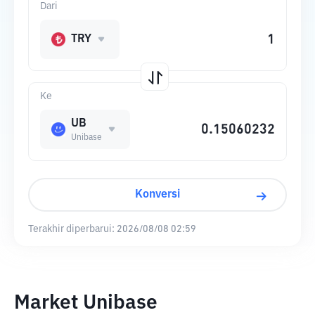
Dari
TRY
Ke
UB
Unibase
Konversi
Terakhir diperbarui:
2026/08/08 02:59
Market Unibase