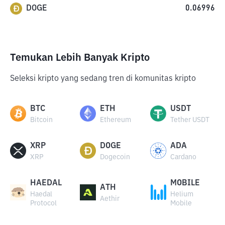
DOGE
0.06996
Temukan Lebih Banyak Kripto
Seleksi kripto yang sedang tren di komunitas kripto
BTC
ETH
USDT
Bitcoin
Ethereum
Tether USDT
XRP
DOGE
ADA
XRP
Dogecoin
Cardano
HAEDAL
MOBILE
ATH
Haedal
Helium
Aethir
Protocol
Mobile