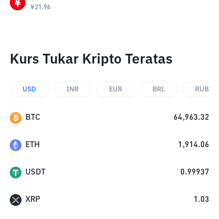
¥
21.96
Kurs Tukar Kripto Teratas
USD
INR
EUR
BRL
RUB
BTC
64,963.32
ETH
1,914.06
USDT
0.99937
XRP
1.03