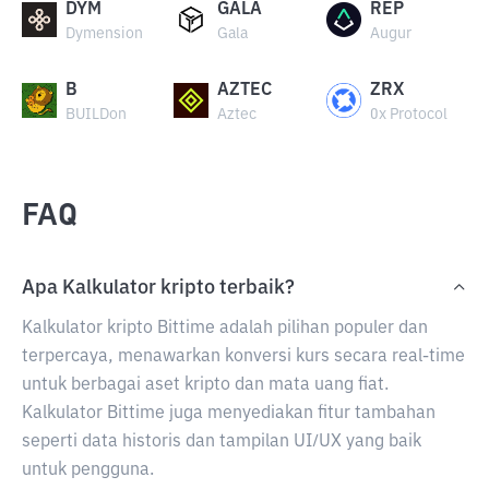
DYM
GALA
REP
Dymension
Gala
Augur
B
AZTEC
ZRX
BUILDon
Aztec
0x Protocol
FAQ
Apa Kalkulator kripto terbaik?
Kalkulator kripto Bittime adalah pilihan populer dan
terpercaya, menawarkan konversi kurs secara real-time
untuk berbagai aset kripto dan mata uang fiat.
Kalkulator Bittime juga menyediakan fitur tambahan
seperti data historis dan tampilan UI/UX yang baik
untuk pengguna.