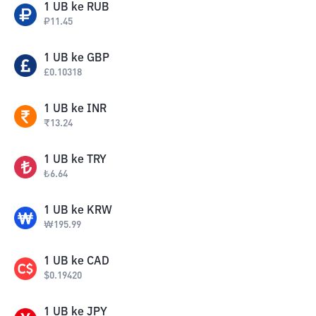
1
UB
ke
RUB
₽
11.45
1
UB
ke
GBP
£
0.10318
1
UB
ke
INR
₹
13.24
1
UB
ke
TRY
₺
6.64
1
UB
ke
KRW
₩
195.99
1
UB
ke
CAD
$
0.19420
1
UB
ke
JPY