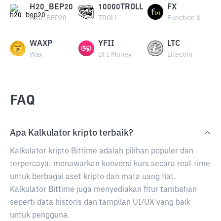
H20_BEP20
10000TROLL
FX
H20_BEP20
TROLL
Function X
WAXP
YFII
LTC
Wax
DFI Money
Litecoin
FAQ
Apa Kalkulator kripto terbaik?
Kalkulator kripto Bittime adalah pilihan populer dan
terpercaya, menawarkan konversi kurs secara real-time
untuk berbagai aset kripto dan mata uang fiat.
Kalkulator Bittime juga menyediakan fitur tambahan
seperti data historis dan tampilan UI/UX yang baik
untuk pengguna.