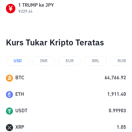
1
TRUMP
ke
JPY
¥
229.44
Kurs Tukar Kripto Teratas
USD
INR
EUR
BRL
RUB
BTC
64,766.92
ETH
1,911.40
USDT
0.99903
XRP
1.05