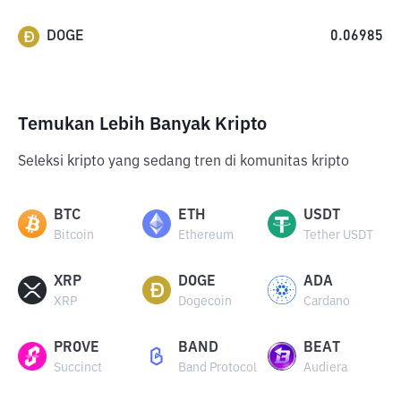
DOGE
0.06985
Temukan Lebih Banyak Kripto
Seleksi kripto yang sedang tren di komunitas kripto
BTC
ETH
USDT
Bitcoin
Ethereum
Tether USDT
XRP
DOGE
ADA
XRP
Dogecoin
Cardano
PROVE
BAND
BEAT
Succinct
Band Protocol
Audiera