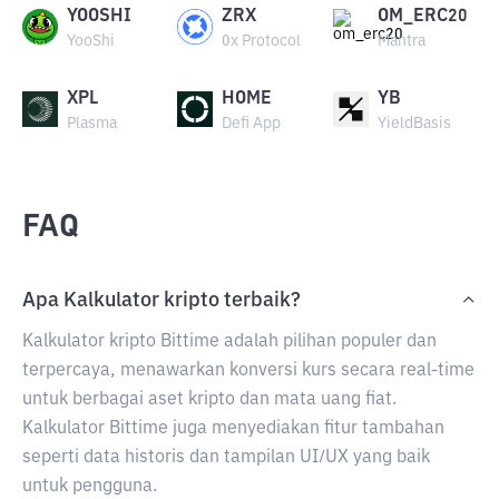
YOOSHI
ZRX
OM_ERC20
YooShi
0x Protocol
Mantra
XPL
HOME
YB
Plasma
Defi App
YieldBasis
FAQ
Apa Kalkulator kripto terbaik?
Kalkulator kripto Bittime adalah pilihan populer dan
terpercaya, menawarkan konversi kurs secara real-time
untuk berbagai aset kripto dan mata uang fiat.
Kalkulator Bittime juga menyediakan fitur tambahan
seperti data historis dan tampilan UI/UX yang baik
untuk pengguna.