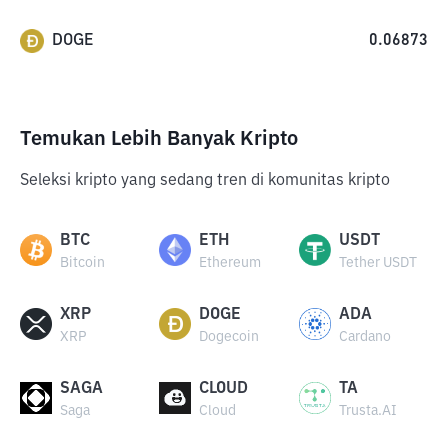
DOGE
0.06873
Temukan Lebih Banyak Kripto
Seleksi kripto yang sedang tren di komunitas kripto
BTC
ETH
USDT
Bitcoin
Ethereum
Tether USDT
XRP
DOGE
ADA
XRP
Dogecoin
Cardano
SAGA
CLOUD
TA
Saga
Cloud
Trusta.AI