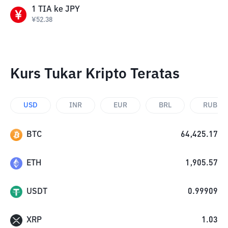
1
TIA
ke
JPY
¥
52.38
Kurs Tukar Kripto Teratas
USD
INR
EUR
BRL
RUB
BTC
64,425.17
ETH
1,905.57
USDT
0.99909
XRP
1.03