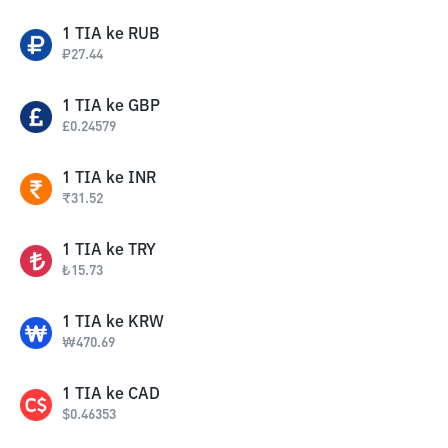
1
TIA
ke
RUB
₽
27.44
1
TIA
ke
GBP
£
0.24579
1
TIA
ke
INR
₹
31.52
1
TIA
ke
TRY
₺
15.73
1
TIA
ke
KRW
₩
470.69
1
TIA
ke
CAD
$
0.46353