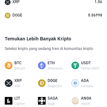
XRP
1.06
DOGE
0.06998
Temukan Lebih Banyak Kripto
Seleksi kripto yang sedang tren di komunitas kripto
BTC
ETH
USDT
Bitcoin
Ethereum
Tether USDT
XRP
DOGE
ADA
XRP
Dogecoin
Cardano
LIT
SAGA
ANOA
Lighter
Saga
ANOA