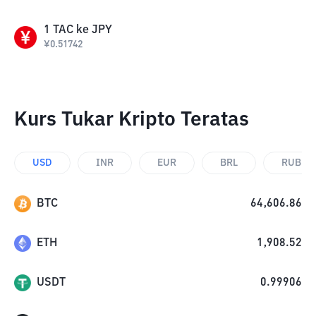
1
TAC
ke
JPY
¥
0.51742
Kurs Tukar Kripto Teratas
USD
INR
EUR
BRL
RUB
BTC
64,606.86
ETH
1,908.52
USDT
0.99906