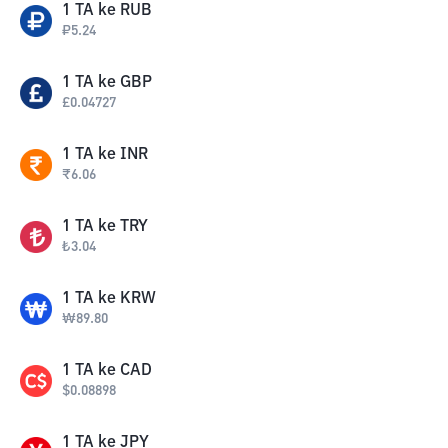
1
TA
ke
RUB
₽
5.24
1
TA
ke
GBP
£
0.04727
1
TA
ke
INR
₹
6.06
1
TA
ke
TRY
₺
3.04
1
TA
ke
KRW
₩
89.80
1
TA
ke
CAD
$
0.08898
1
TA
ke
JPY