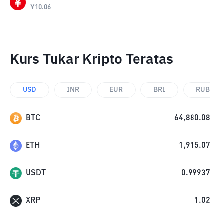
¥
10.06
Kurs Tukar Kripto Teratas
USD
INR
EUR
BRL
RUB
BTC
64,880.08
ETH
1,915.07
USDT
0.99937
XRP
1.02