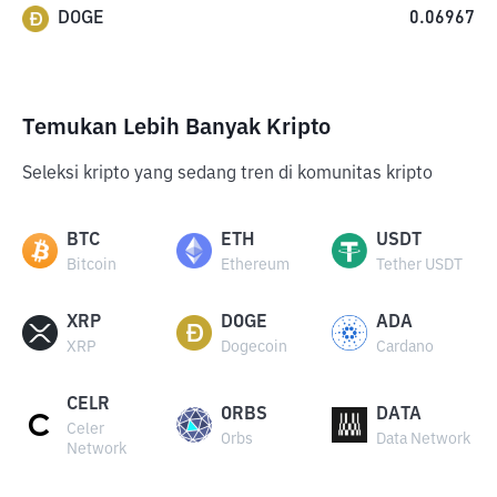
DOGE
0.06967
Temukan Lebih Banyak Kripto
Seleksi kripto yang sedang tren di komunitas kripto
BTC
ETH
USDT
Bitcoin
Ethereum
Tether USDT
XRP
DOGE
ADA
XRP
Dogecoin
Cardano
CELR
ORBS
DATA
Celer
Orbs
Data Network
Network