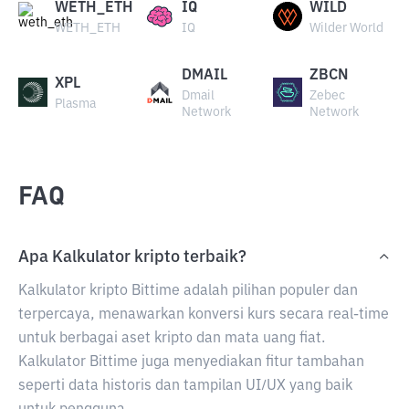
WETH_ETH
IQ
WILD
WETH_ETH
IQ
Wilder World
DMAIL
ZBCN
XPL
Dmail
Zebec
Plasma
Network
Network
FAQ
Apa Kalkulator kripto terbaik?
Kalkulator kripto Bittime adalah pilihan populer dan
terpercaya, menawarkan konversi kurs secara real-time
untuk berbagai aset kripto dan mata uang fiat.
Kalkulator Bittime juga menyediakan fitur tambahan
seperti data historis dan tampilan UI/UX yang baik