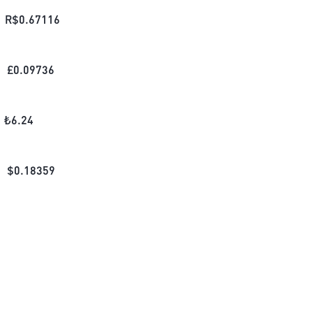
R$
0.67116
£
0.09736
₺
6.24
$
0.18359