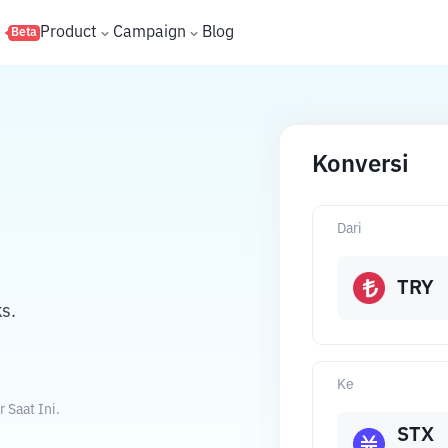
s
Product
Campaign
Blog
Beta
Konversi
Dari
TRY
s.
Ke
 Saat Ini.
STX