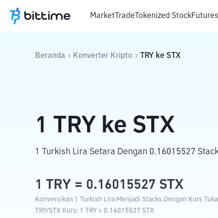
Market
Trade
Tokenized Stock
Future
Beranda
Konverter Kripto
TRY
ke
STX
1
TRY
ke
STX
1 Turkish Lira Setara Dengan 0.16015527 Stack
1
TRY
=
0.16015527
STX
Konversikan 1 Turkish Lira Menjadi Stacks Dengan Kurs Tukar
TRY
/
STX
Kurs
: 1
TRY
=
0.16015527
STX