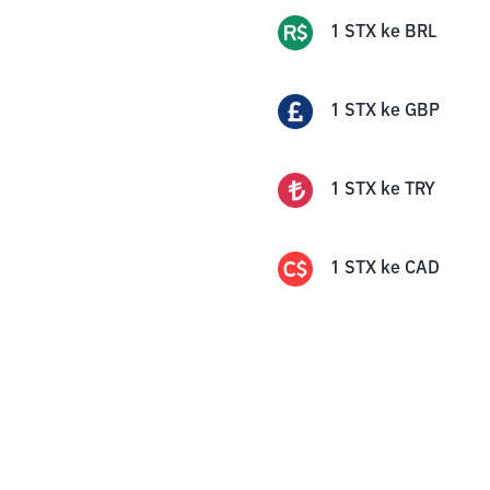
1
STX
ke
BRL
1
STX
ke
GBP
1
STX
ke
TRY
1
STX
ke
CAD