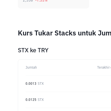
2,336
-1.55
%
Kurs Tukar Stacks untuk Ju
STX
ke
TRY
Jumlah
Terakhir 
0.0013
STX
0.0125
STX