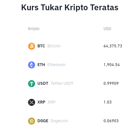
Kurs Tukar Kripto Teratas
Kripto
USD
BTC
Bitcoin
64,375.73
ETH
Ethereum
1,904.54
USDT
Tether USDT
0.99909
XRP
XRP
1.03
DOGE
Dogecoin
0.06903