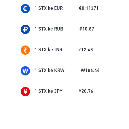
1
STX
ke
EUR
€
0.11371
1
STX
ke
RUB
₽
10.87
1
STX
ke
INR
₹
12.48
1
STX
ke
KRW
₩
186.44
1
STX
ke
JPY
¥
20.76