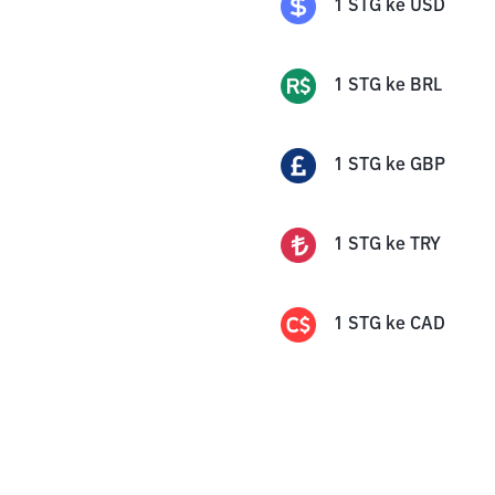
1
STG
ke
USD
1
STG
ke
BRL
1
STG
ke
GBP
1
STG
ke
TRY
1
STG
ke
CAD