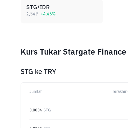
STG/IDR
2,549
+
4.46
%
Kurs Tukar Stargate Financ
STG
ke
TRY
Jumlah
Terakhir 
0.0004
STG