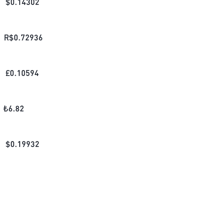
$
0.14302
R$
0.72936
£
0.10594
₺
6.82
$
0.19932