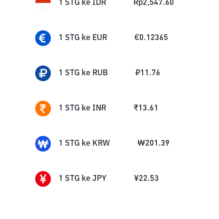
1
STG
ke
IDR
Rp
2,547.60
1
STG
ke
EUR
€
0.12365
1
STG
ke
RUB
₽
11.76
1
STG
ke
INR
₹
13.61
1
STG
ke
KRW
₩
201.39
1
STG
ke
JPY
¥
22.53