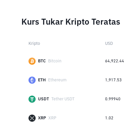
Kurs Tukar Kripto Teratas
Kripto
USD
BTC
Bitcoin
64,922.44
ETH
Ethereum
1,917.53
USDT
Tether USDT
0.99940
XRP
XRP
1.02