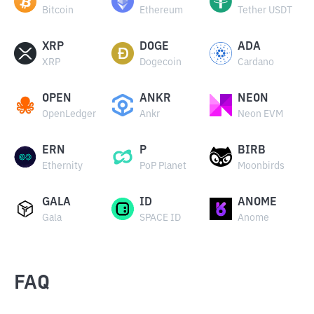
Bitcoin
Ethereum
Tether USDT
XRP
DOGE
ADA
XRP
Dogecoin
Cardano
OPEN
ANKR
NEON
OpenLedger
Ankr
Neon EVM
ERN
P
BIRB
Ethernity
PoP Planet
Moonbirds
GALA
ID
ANOME
Gala
SPACE ID
Anome
FAQ