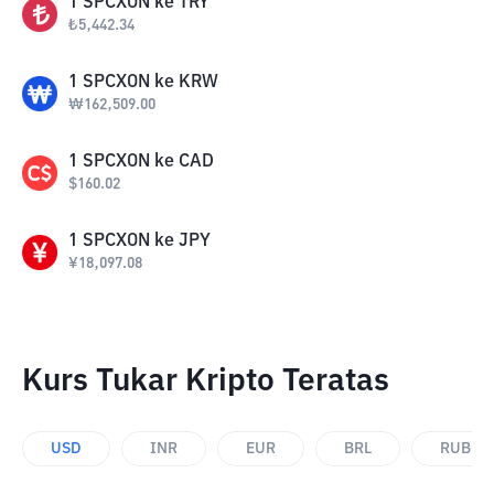
1
SPCXON
ke
TRY
₺
5,442.34
1
SPCXON
ke
KRW
₩
162,509.00
1
SPCXON
ke
CAD
$
160.02
1
SPCXON
ke
JPY
¥
18,097.08
Kurs Tukar Kripto Teratas
USD
INR
EUR
BRL
RUB