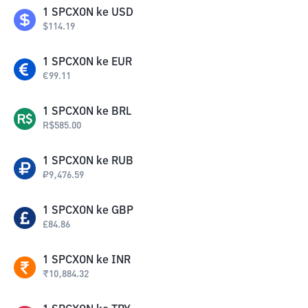
1
SPCXON
ke
USD
$
114.19
1
SPCXON
ke
EUR
€
99.11
1
SPCXON
ke
BRL
R$
585.00
1
SPCXON
ke
RUB
₽
9,476.59
1
SPCXON
ke
GBP
£
84.86
1
SPCXON
ke
INR
₹
10,884.32