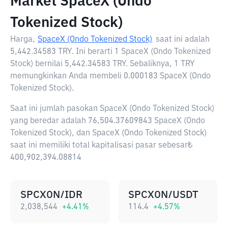
Market SpaceX (Ondo
Tokenized Stock)
Harga,
SpaceX (Ondo Tokenized Stock)
saat ini adalah
5,442.34583 TRY
. Ini berarti 1 SpaceX (Ondo Tokenized
Stock) bernilai 5,442.34583 TRY. Sebaliknya, 1 TRY
memungkinkan Anda membeli 0.000183 SpaceX (Ondo
Tokenized Stock).
Saat ini jumlah pasokan SpaceX (Ondo Tokenized Stock)
yang beredar adalah 76,504.37609843 SpaceX (Ondo
Tokenized Stock), dan SpaceX (Ondo Tokenized Stock)
saat ini memiliki total kapitalisasi pasar sebesar₺
400,902,394.08814
SPCXON/IDR
SPCXON/USDT
2,038,544
+
4.41
%
114.4
+
4.57
%