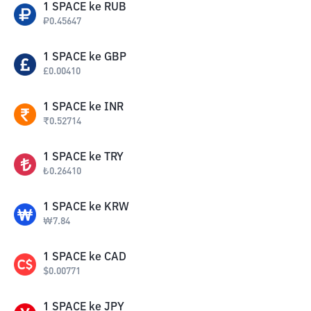
1
SPACE
ke
RUB
₽
0.45647
1
SPACE
ke
GBP
£
0.00410
1
SPACE
ke
INR
₹
0.52714
1
SPACE
ke
TRY
₺
0.26410
1
SPACE
ke
KRW
₩
7.84
1
SPACE
ke
CAD
$
0.00771
1
SPACE
ke
JPY