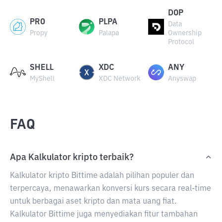
DOP
PRO
PLPA
Data
Propy
Palapa
Ownership
Protocol
SHELL
XDC
ANY
MyShell
XDC Network
Anyswap
FAQ
Apa Kalkulator kripto terbaik?
Kalkulator kripto Bittime adalah pilihan populer dan
terpercaya, menawarkan konversi kurs secara real-time
untuk berbagai aset kripto dan mata uang fiat.
Kalkulator Bittime juga menyediakan fitur tambahan