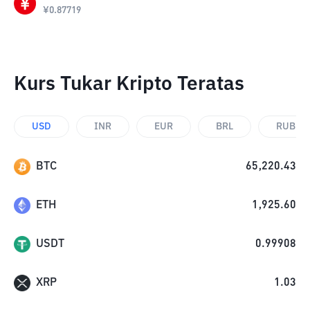
¥
0.87719
Kurs Tukar Kripto Teratas
USD
INR
EUR
BRL
RUB
BTC
65,220.43
ETH
1,925.60
USDT
0.99908
XRP
1.03