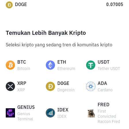
DOGE
0.07005
Temukan Lebih Banyak Kripto
Seleksi kripto yang sedang tren di komunitas kripto
BTC
ETH
USDT
Bitcoin
Ethereum
Tether USDT
XRP
DOGE
ADA
XRP
Dogecoin
Cardano
FRED
GENIUS
IDEX
First
Genius
IDEX
Convicted
Terminal
Raccon Fred