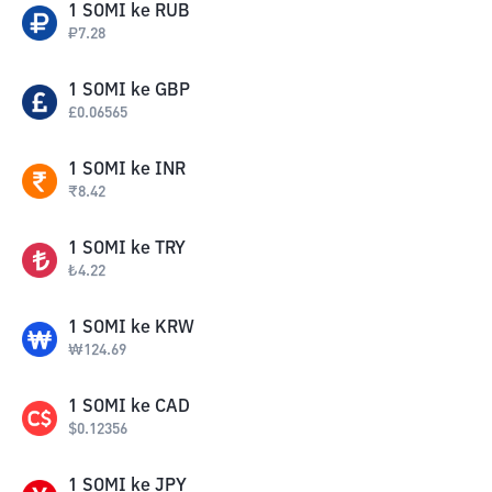
1
SOMI
ke
RUB
₽
7.28
1
SOMI
ke
GBP
£
0.06565
1
SOMI
ke
INR
₹
8.42
1
SOMI
ke
TRY
₺
4.22
1
SOMI
ke
KRW
₩
124.69
1
SOMI
ke
CAD
$
0.12356
1
SOMI
ke
JPY