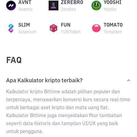
AVNT
ZEREBRO
YOOSHI
Avantis
Zerebro
YooShi
SLIM
FUN
TOMATO
Solanium
FUNToken
Tomarket
FAQ
Apa Kalkulator kripto terbaik?
Kalkulator kripto Bittime adalah pilihan populer dan
terpercaya, menawarkan konversi kurs secara real-time
untuk berbagai aset kripto dan mata uang fiat.
Kalkulator Bittime juga menyediakan fitur tambahan
seperti data historis dan tampilan UI/UX yang baik
untuk pengguna.