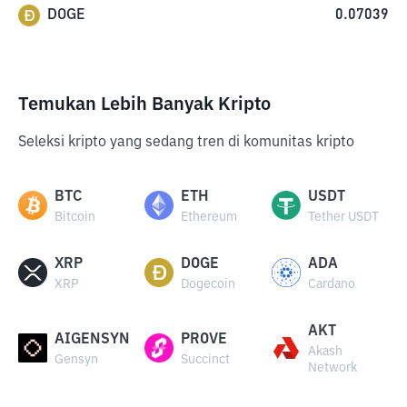
DOGE
0.07039
Temukan Lebih Banyak Kripto
Seleksi kripto yang sedang tren di komunitas kripto
BTC
ETH
USDT
Bitcoin
Ethereum
Tether USDT
XRP
DOGE
ADA
XRP
Dogecoin
Cardano
AKT
AIGENSYN
PROVE
Akash
Gensyn
Succinct
Network