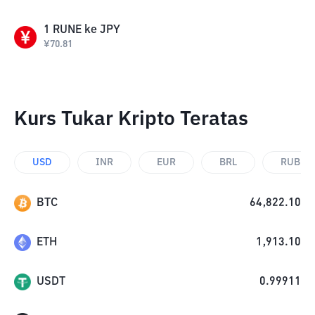
1
RUNE
ke
JPY
¥
70.81
Kurs Tukar Kripto Teratas
USD
INR
EUR
BRL
RUB
BTC
64,822.10
ETH
1,913.10
USDT
0.99911