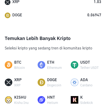
XRP
1.03
DOGE
0.06947
Temukan Lebih Banyak Kripto
Seleksi kripto yang sedang tren di komunitas kripto
BTC
ETH
USDT
Bitcoin
Ethereum
Tether USDT
XRP
DOGE
ADA
XRP
Dogecoin
Cardano
KISHU
HNT
K
Kishu Inu
Helium
Sidekick