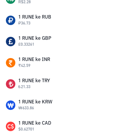
R$
2.28
1
RUNE
ke
RUB
₽
36.73
1
RUNE
ke
GBP
£
0.33261
1
RUNE
ke
INR
₹
42.59
1
RUNE
ke
TRY
₺
21.33
1
RUNE
ke
KRW
₩
633.86
1
RUNE
ke
CAD
$
0.62701