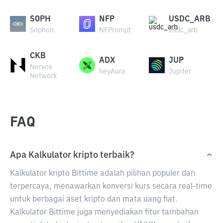
SOPH
NFP
USDC_ARB
Sophon
NFPrompt
usdc_arb
CKB
ADX
JUP
Nervos
heyAura
Jupiter
Network
FAQ
Apa Kalkulator kripto terbaik?
Kalkulator kripto Bittime adalah pilihan populer dan
terpercaya, menawarkan konversi kurs secara real-time
untuk berbagai aset kripto dan mata uang fiat.
Kalkulator Bittime juga menyediakan fitur tambahan