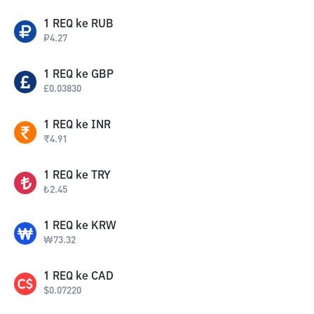
1
REQ
ke
RUB
₽
4.27
1
REQ
ke
GBP
£
0.03830
1
REQ
ke
INR
₹
4.91
1
REQ
ke
TRY
₺
2.45
1
REQ
ke
KRW
₩
73.32
1
REQ
ke
CAD
$
0.07220