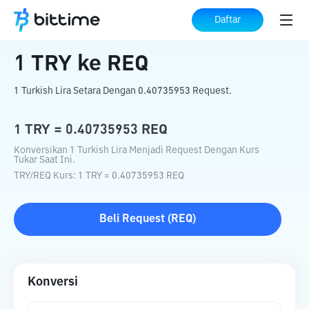
Beranda
Konverter Kripto
TRY
ke
REQ
Daftar
1
TRY
ke
REQ
1 Turkish Lira Setara Dengan 0.40735953 Request.
1
TRY
=
0.40735953
REQ
Konversikan 1 Turkish Lira Menjadi Request Dengan Kurs
Tukar Saat Ini.
TRY
/
REQ
Kurs
: 1
TRY
=
0.40735953
REQ
Beli
Request
(
REQ
)
Konversi