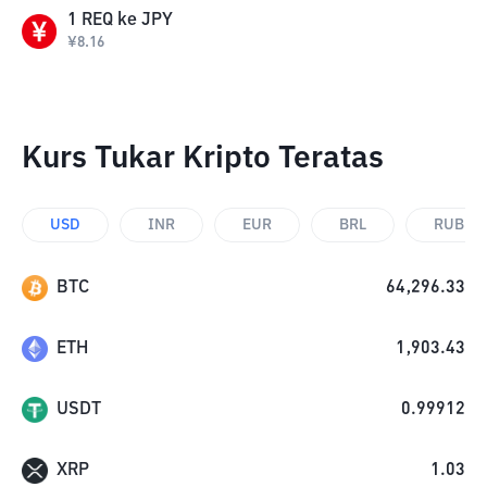
1
REQ
ke
JPY
¥
8.16
Kurs Tukar Kripto Teratas
USD
INR
EUR
BRL
RUB
BTC
64,296.33
ETH
1,903.43
USDT
0.99912
XRP
1.03