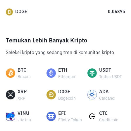
DOGE
0.06895
Temukan Lebih Banyak Kripto
Seleksi kripto yang sedang tren di komunitas kripto
BTC
ETH
USDT
Bitcoin
Ethereum
Tether USDT
XRP
DOGE
ADA
XRP
Dogecoin
Cardano
VINU
EFI
CTC
vita inu
Efinity Token
Creditcoin