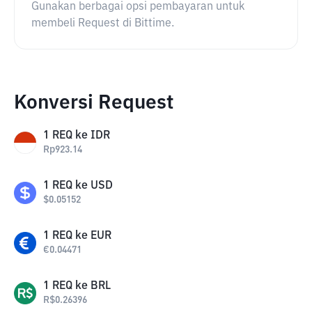
Gunakan berbagai opsi pembayaran untuk
membeli Request di Bittime.
Konversi Request
1
REQ
ke
IDR
Rp
923.14
1
REQ
ke
USD
$
0.05152
1
REQ
ke
EUR
€
0.04471
1
REQ
ke
BRL
R$
0.26396