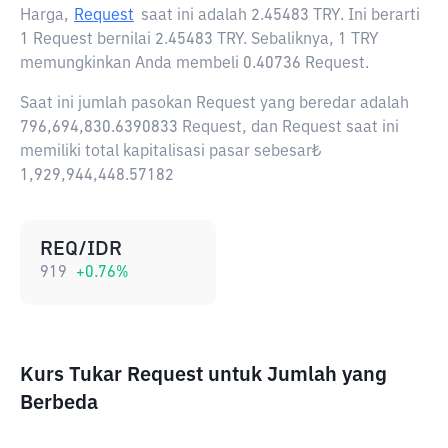
Harga,
Request
saat ini adalah
2.45483 TRY
. Ini berarti
1 Request bernilai 2.45483 TRY. Sebaliknya, 1 TRY
memungkinkan Anda membeli 0.40736 Request.
Saat ini jumlah pasokan Request yang beredar adalah
796,694,830.6390833 Request, dan Request saat ini
memiliki total kapitalisasi pasar sebesar₺
1,929,944,448.57182
REQ/IDR
919
+
0.76
%
Kurs Tukar Request untuk Jumlah yang
Berbeda