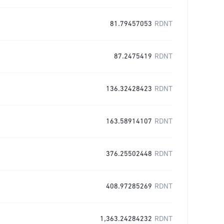
81.79457053
RDNT
87.2475419
RDNT
136.32428423
RDNT
163.58914107
RDNT
376.25502448
RDNT
408.97285269
RDNT
1,363.24284232
RDNT