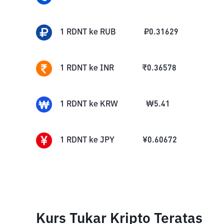
1
RDNT
ke
RUB
₽
0.31629
1
RDNT
ke
INR
₹
0.36578
1
RDNT
ke
KRW
₩
5.41
1
RDNT
ke
JPY
¥
0.60672
Kurs Tukar Kripto Teratas