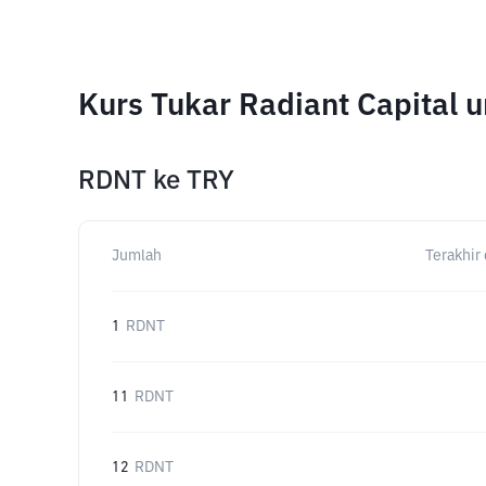
Kurs Tukar Radiant Capital 
RDNT
ke
TRY
Jumlah
Terakhir 
1
RDNT
11
RDNT
12
RDNT