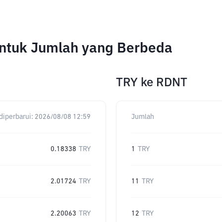
untuk Jumlah yang Berbeda
TRY
ke
RDNT
diperbarui:
2026/08/08 12:59
Jumlah
0.18338
TRY
1
TRY
2.01724
TRY
11
TRY
2.20063
TRY
12
TRY