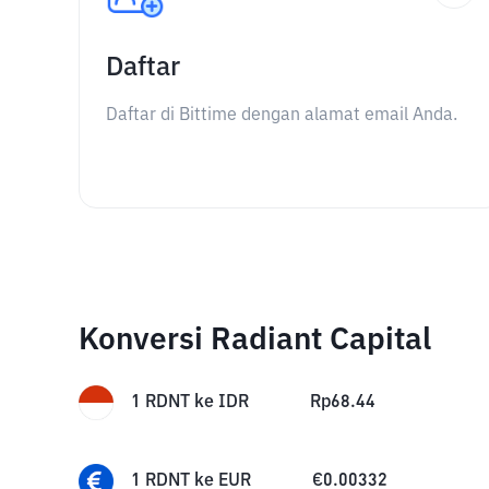
Daftar
Daftar di Bittime dengan alamat email Anda.
Konversi Radiant Capital
1
RDNT
ke
IDR
Rp
68.44
1
RDNT
ke
EUR
€
0.00332