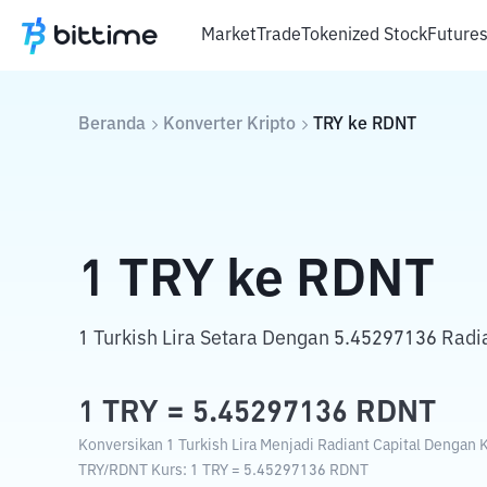
Market
Trade
Tokenized Stock
Future
Beranda
Konverter Kripto
TRY
ke
RDNT
1
TRY
ke
RDNT
1 Turkish Lira Setara Dengan 5.45297136 Radia
1
TRY
=
5.45297136
RDNT
Konversikan 1 Turkish Lira Menjadi Radiant Capital Dengan K
TRY
/
RDNT
Kurs
: 1
TRY
=
5.45297136
RDNT