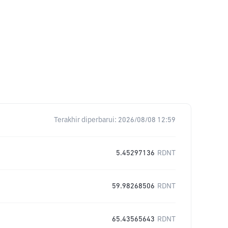
Terakhir diperbarui:
2026/08/08 12:59
5.45297136
RDNT
59.98268506
RDNT
65.43565643
RDNT