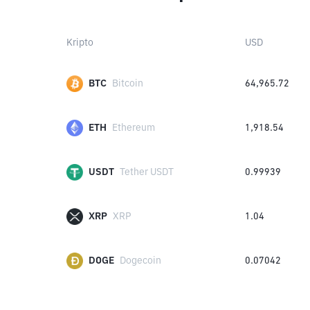
Kripto
USD
BTC
Bitcoin
64,965.72
ETH
Ethereum
1,918.54
USDT
Tether USDT
0.99939
XRP
XRP
1.04
DOGE
Dogecoin
0.07042