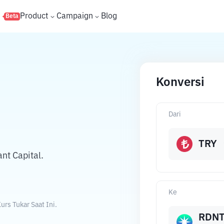
s
Product
Campaign
Blog
Beta
Konversi
Dari
TRY
nt Capital.
Ke
urs Tukar Saat Ini.
RDN