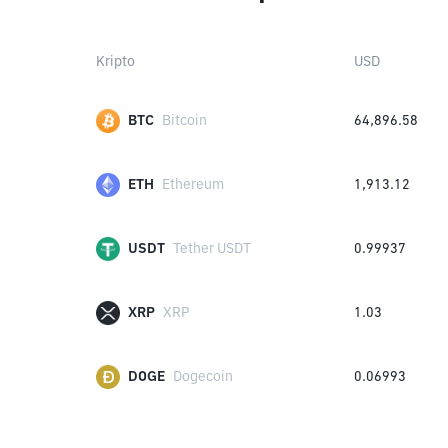
Kripto
USD
BTC
Bitcoin
64,896.58
ETH
Ethereum
1,913.12
USDT
Tether USDT
0.99937
XRP
XRP
1.03
DOGE
Dogecoin
0.06993