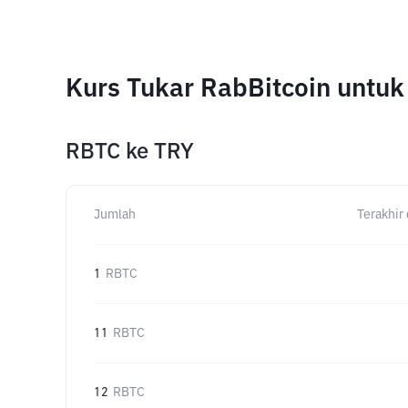
Kurs Tukar RabBitcoin untu
RBTC
ke
TRY
Jumlah
Terakhir 
1
RBTC
11
RBTC
12
RBTC