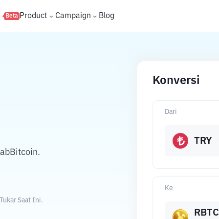
s
Product
Campaign
Blog
Beta
Konversi
Dari
TRY
abBitcoin.
Ke
ukar Saat Ini.
RBTC