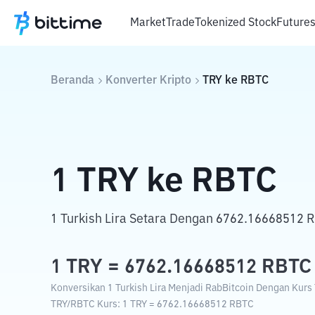
Market
Trade
Tokenized Stock
Future
Beranda
Konverter Kripto
TRY
ke
RBTC
1
TRY
ke
RBTC
1 Turkish Lira Setara Dengan 6762.16668512 R
1
TRY
=
6762.16668512
RBTC
Konversikan 1 Turkish Lira Menjadi RabBitcoin Dengan Kurs T
TRY
/
RBTC
Kurs
: 1
TRY
=
6762.16668512
RBTC