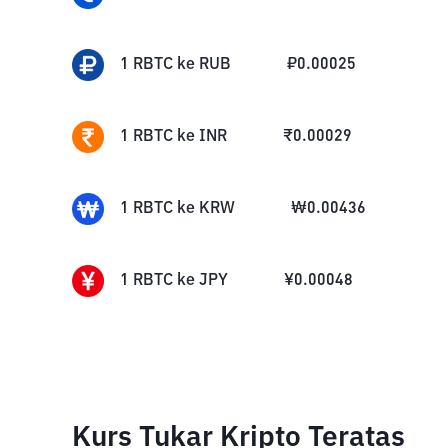
1
RBTC
ke
RUB
₽
0.00025
1
RBTC
ke
INR
₹
0.00029
1
RBTC
ke
KRW
₩
0.00436
1
RBTC
ke
JPY
¥
0.00048
Kurs Tukar Kripto Teratas