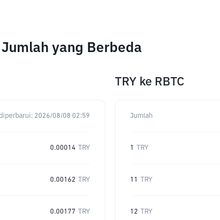
k Jumlah yang Berbeda
TRY
ke
RBTC
diperbarui:
2026/08/08 02:59
Jumlah
0.00014
TRY
1
TRY
0.00162
TRY
11
TRY
0.00177
TRY
12
TRY