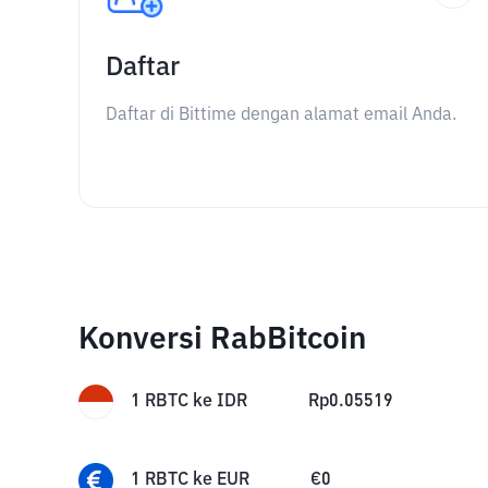
Daftar
Daftar di Bittime dengan alamat email Anda.
Konversi RabBitcoin
1
RBTC
ke
IDR
Rp
0.05519
1
RBTC
ke
EUR
€
0