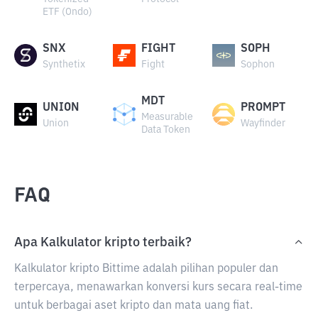
ETF (Ondo)
SNX
FIGHT
SOPH
Synthetix
Fight
Sophon
MDT
UNION
PROMPT
Measurable
Union
Wayfinder
Data Token
FAQ
Apa Kalkulator kripto terbaik?
Kalkulator kripto Bittime adalah pilihan populer dan
terpercaya, menawarkan konversi kurs secara real-time
untuk berbagai aset kripto dan mata uang fiat.