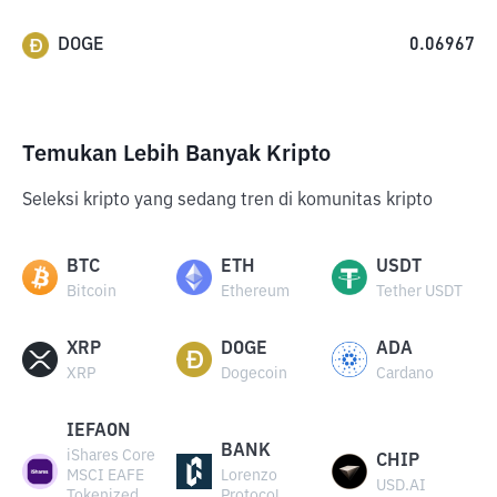
DOGE
0.06967
Temukan Lebih Banyak Kripto
Seleksi kripto yang sedang tren di komunitas kripto
BTC
ETH
USDT
Bitcoin
Ethereum
Tether USDT
XRP
DOGE
ADA
XRP
Dogecoin
Cardano
IEFAON
BANK
iShares Core
CHIP
MSCI EAFE
Lorenzo
USD.AI
Tokenized
Protocol