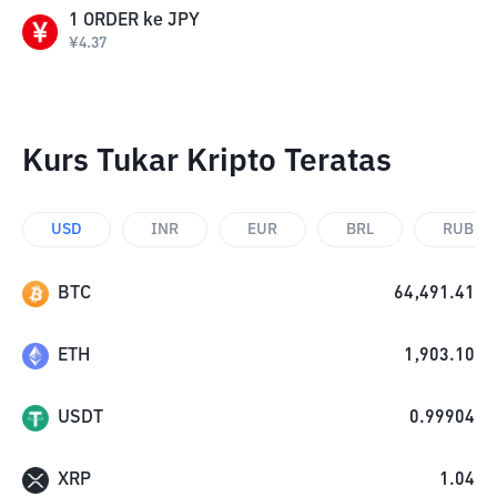
1
ORDER
ke
JPY
¥
4.37
Kurs Tukar Kripto Teratas
USD
INR
EUR
BRL
RUB
BTC
64,491.41
ETH
1,903.10
USDT
0.99904
XRP
1.04