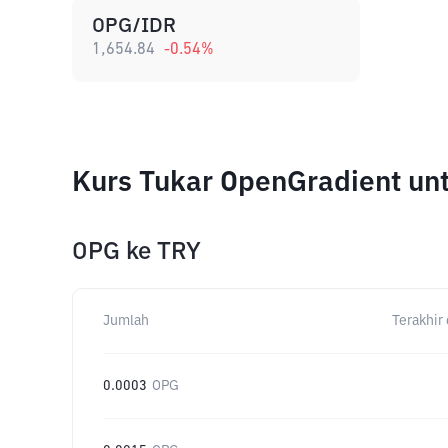
OPG/IDR
1,654.84
-0.54
%
Kurs Tukar OpenGradient un
OPG
ke
TRY
Jumlah
Terakhir 
0.0003
OPG