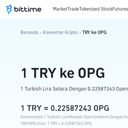
Market
Trade
Tokenized Stock
Future
Beranda
Konverter Kripto
TRY
ke
OPG
1
TRY
ke
OPG
1 Turkish Lira Setara Dengan 0.22587243 Open
1
TRY
=
0.22587243
OPG
Konversikan 1 Turkish Lira Menjadi OpenGradient Dengan Kur
TRY
/
OPG
Kurs
: 1
TRY
=
0.22587243
OPG