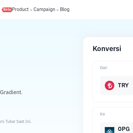
s
Product
Campaign
Blog
Beta
Konversi
Dari
TRY
Gradient.
Ke
s Tukar Saat Ini.
OPG