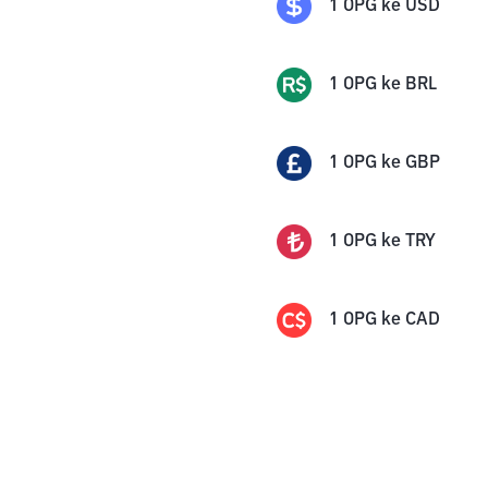
1
OPG
ke
USD
1
OPG
ke
BRL
1
OPG
ke
GBP
1
OPG
ke
TRY
1
OPG
ke
CAD