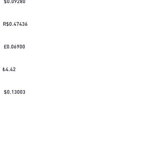
$
0.09280
R$
0.47436
£
0.06900
₺
4.42
$
0.13003