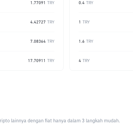
1.77091
TRY
0.4
TRY
4.42727
TRY
1
TRY
7.08364
TRY
1.6
TRY
17.70911
TRY
4
TRY
ripto lainnya dengan fiat hanya dalam 3 langkah mudah.