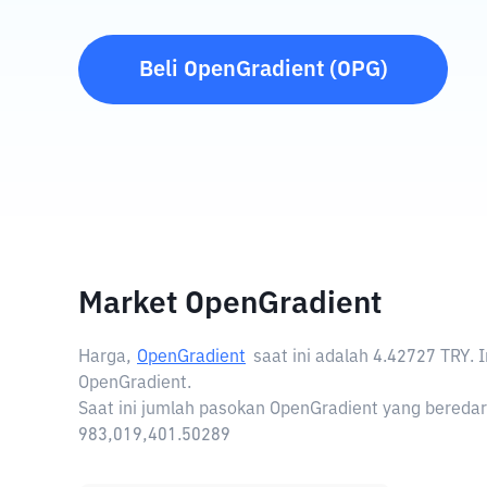
Beli
OpenGradient
(
OPG
)
Market OpenGradient
Harga,
OpenGradient
saat ini adalah
4.42727 TRY
. 
OpenGradient.
Saat ini jumlah pasokan OpenGradient yang beredar 
983,019,401.50289