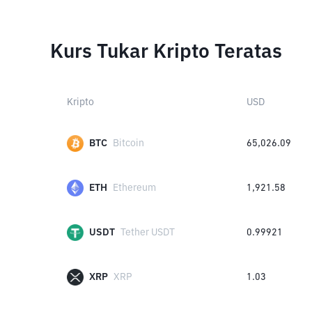
Kurs Tukar Kripto Teratas
Kripto
USD
BTC
Bitcoin
65,026.09
ETH
Ethereum
1,921.58
USDT
Tether USDT
0.99921
XRP
XRP
1.03