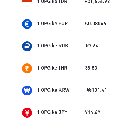
1
OPG
ke
IDR
Rp
1,656.93
1
OPG
ke
EUR
€
0.08046
1
OPG
ke
RUB
₽
7.64
1
OPG
ke
INR
₹
8.83
1
OPG
ke
KRW
₩
131.41
1
OPG
ke
JPY
¥
14.69