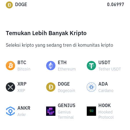
DOGE
0.06997
Temukan Lebih Banyak Kripto
Seleksi kripto yang sedang tren di komunitas kripto
BTC
ETH
USDT
Bitcoin
Ethereum
Tether USDT
XRP
DOGE
ADA
XRP
Dogecoin
Cardano
GENIUS
HOOK
ANKR
Genius
Hooked
Ankr
Terminal
Protocol