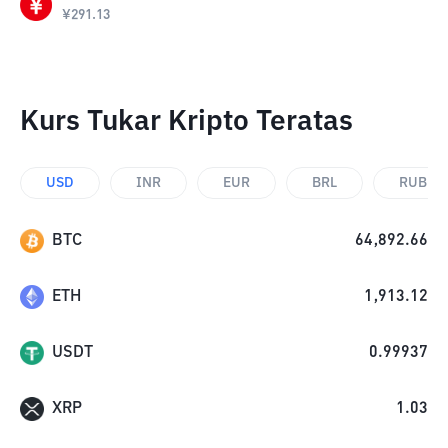
¥
291.13
Kurs Tukar Kripto Teratas
USD
INR
EUR
BRL
RUB
BTC
64,892.66
ETH
1,913.12
USDT
0.99937
XRP
1.03