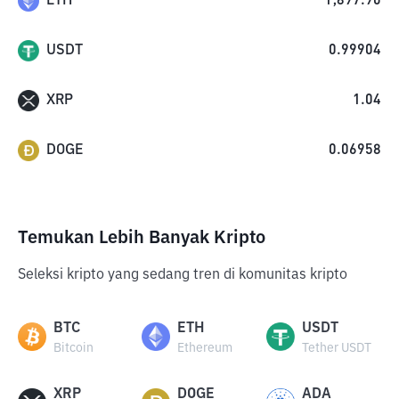
ETH
1,897.90
USDT
0.99904
XRP
1.04
DOGE
0.06958
Temukan Lebih Banyak Kripto
Seleksi kripto yang sedang tren di komunitas kripto
BTC
ETH
USDT
Bitcoin
Ethereum
Tether USDT
XRP
DOGE
ADA