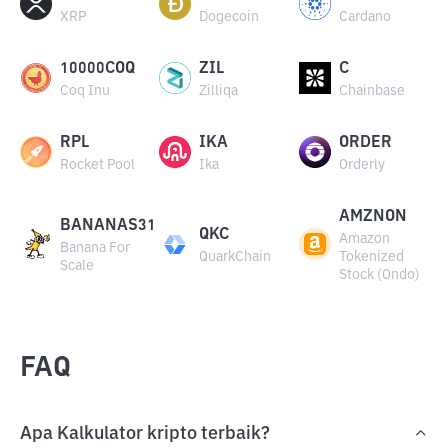
XRP
Dogecoin
Cardano
10000COQ
ZIL
C
Coq Inu
Zilliqa
Chainbase
RPL
IKA
ORDER
Rocket Pool
Ika
Orderly
AMZNON
BANANAS31
QKC
Amazon
Banana For
QuarkChain
Tokenized
Scale
Stock (Ondo)
FAQ
Apa Kalkulator kripto terbaik?