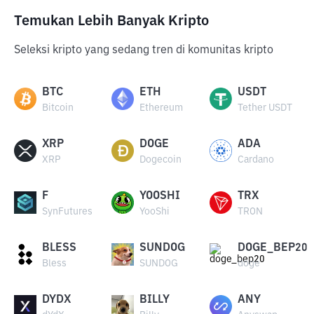
Temukan Lebih Banyak Kripto
Seleksi kripto yang sedang tren di komunitas kripto
BTC
ETH
USDT
Bitcoin
Ethereum
Tether USDT
XRP
DOGE
ADA
XRP
Dogecoin
Cardano
F
YOOSHI
TRX
SynFutures
YooShi
TRON
BLESS
SUNDOG
DOGE_BEP20
Bless
SUNDOG
doge
DYDX
BILLY
ANY