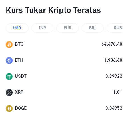
Kurs Tukar Kripto Teratas
USD
INR
EUR
BRL
RUB
BTC
64,678.40
ETH
1,906.60
USDT
0.99922
XRP
1.01
DOGE
0.06952