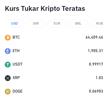
Kurs Tukar Kripto Teratas
USD
INR
EUR
BRL
RUB
BTC
64,409.46
ETH
1,905.31
USDT
0.99917
XRP
1.03
DOGE
0.06903