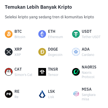
Temukan Lebih Banyak Kripto
Seleksi kripto yang sedang tren di komunitas kripto
BTC
ETH
USDT
Bitcoin
Ethereum
Tether USDT
XRP
DOGE
ADA
XRP
Dogecoin
Cardano
NAORIS
CAT
TNSR
Naoris
Simon's Cat
Tensor
Protocol
MISA
RE
LSK
Sangkara
Re
Lisk
misa