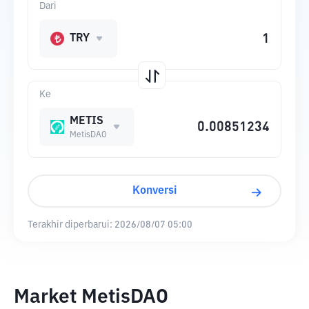
Dari
TRY
Ke
METIS
MetisDAO
Konversi
Terakhir diperbarui:
2026/08/07 05:00
Market MetisDAO