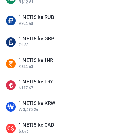
R$
12.61
1
METIS
ke
RUB
₽
204.40
1
METIS
ke
GBP
£
1.83
1
METIS
ke
INR
₹
234.63
1
METIS
ke
TRY
₺
117.47
1
METIS
ke
KRW
₩
3,495.24
1
METIS
ke
CAD
$
3.45