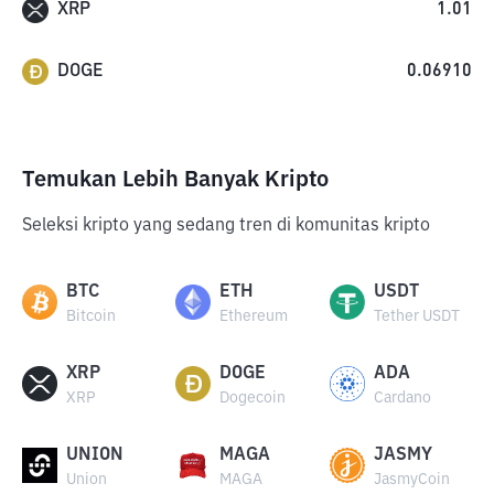
XRP
1.01
DOGE
0.06910
Temukan Lebih Banyak Kripto
Seleksi kripto yang sedang tren di komunitas kripto
BTC
ETH
USDT
Bitcoin
Ethereum
Tether USDT
XRP
DOGE
ADA
XRP
Dogecoin
Cardano
UNION
MAGA
JASMY
Union
MAGA
JasmyCoin