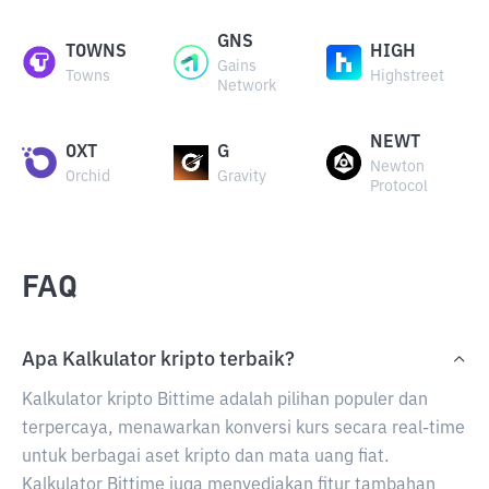
GNS
TOWNS
HIGH
Gains
Towns
Highstreet
Network
NEWT
OXT
G
Newton
Orchid
Gravity
Protocol
FAQ
Apa Kalkulator kripto terbaik?
Kalkulator kripto Bittime adalah pilihan populer dan
terpercaya, menawarkan konversi kurs secara real-time
untuk berbagai aset kripto dan mata uang fiat.
Kalkulator Bittime juga menyediakan fitur tambahan