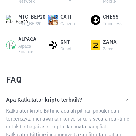
Network
Mobile
MTC_BEP20
CATI
CHESS
MTC_BEP20
Catizen
Tranchess
ALPACA
QNT
ZAMA
Alpaca
Quant
Zama
Finance
FAQ
Apa Kalkulator kripto terbaik?
Kalkulator kripto Bittime adalah pilihan populer dan
terpercaya, menawarkan konversi kurs secara real-time
untuk berbagai aset kripto dan mata uang fiat.
Kalkulator Bittime juga menyediakan fitur tambahan