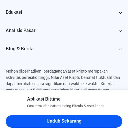
Edukasi
Analisis Pasar
Blog & Berita
Mohon diperhatikan, perdagangan aset kripto merupakan
aktivitas beresiko tinggi. Nilai Aset Kripto bersifat fluktuatif dan
dapat berubah secara signifikan dari waktu ke waktu. Kinerja
pada masa lalu tidak mencerminkan kinerja di masa depan.
Terdapat risiko kehilangan sebagai dampak dari membeli dan
Aplikasi Bittime
menjual aset kripto dan sepenuhnya keputusan independen dari
Cara termudah dalam trading Bitcoin & Aset kripto
pengguna. PT Utama Aset Digital Indonesia (Bittime) tidak
bertanggung jawab atas perubahan fluktuasi dari nilai tukar Aset
Unduh Sekarang
Kripto.