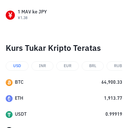
1
MAV
ke
JPY
¥
1.38
Kurs Tukar Kripto Teratas
USD
INR
EUR
BRL
RUB
BTC
64,900.33
ETH
1,913.77
USDT
0.99919