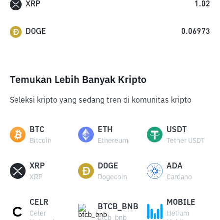
XRP
1.02
DOGE
0.06973
Temukan Lebih Banyak Kripto
Seleksi kripto yang sedang tren di komunitas kripto
BTC
ETH
USDT
Bitcoin
Ethereum
Tether USDT
XRP
DOGE
ADA
XRP
Dogecoin
Cardano
CELR
MOBILE
BTCB_BNB
Celer
Helium
btcb_bnb