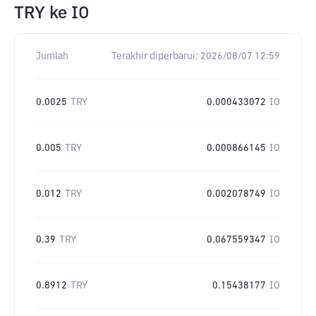
TRY
ke
IO
Jumlah
Terakhir diperbarui:
2026/08/07 12:59
0.0025
TRY
0.000433072
IO
0.005
TRY
0.000866145
IO
0.012
TRY
0.002078749
IO
0.39
TRY
0.067559347
IO
0.8912
TRY
0.15438177
IO