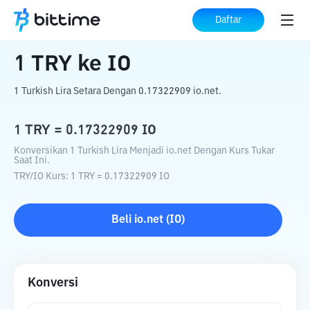
Beranda
Konverter Kripto
TRY
ke
IO
Daftar
1
TRY
ke
IO
1 Turkish Lira Setara Dengan 0.17322909 io.net.
1
TRY
=
0.17322909
IO
Konversikan 1 Turkish Lira Menjadi io.net Dengan Kurs Tukar
Saat Ini.
TRY
/
IO
Kurs
: 1
TRY
=
0.17322909
IO
Beli
io.net
(
IO
)
Konversi