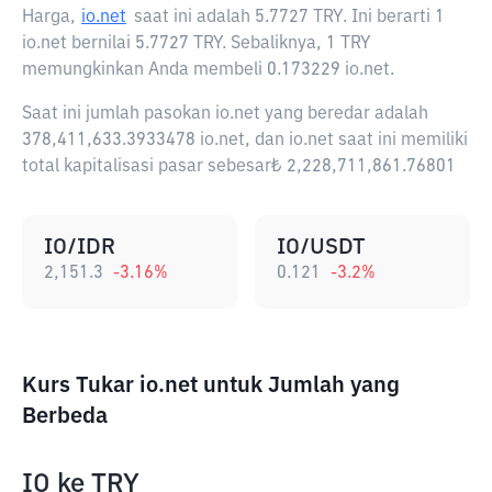
Harga,
io.net
saat ini adalah
5.7727 TRY
. Ini berarti 1
io.net bernilai 5.7727 TRY. Sebaliknya, 1 TRY
memungkinkan Anda membeli 0.173229 io.net.
Saat ini jumlah pasokan io.net yang beredar adalah
378,411,633.3933478 io.net, dan io.net saat ini memiliki
total kapitalisasi pasar sebesar₺ 2,228,711,861.76801
IO/IDR
IO/USDT
2,151.3
-3.16
%
0.121
-3.2
%
Kurs Tukar io.net untuk Jumlah yang
Berbeda
IO
ke
TRY