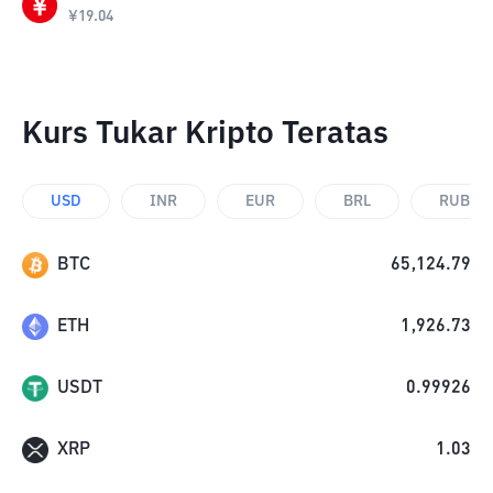
¥
19.04
Kurs Tukar Kripto Teratas
USD
INR
EUR
BRL
RUB
BTC
65,124.79
ETH
1,926.73
USDT
0.99926
XRP
1.03