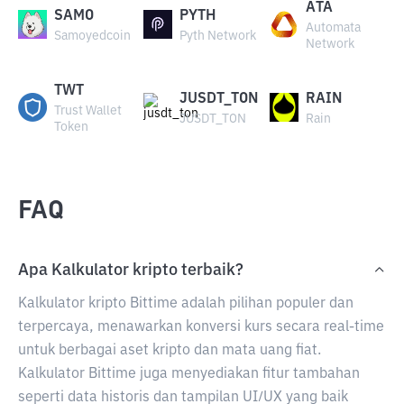
ATA
SAMO
PYTH
Automata
Samoyedcoin
Pyth Network
Network
TWT
JUSDT_TON
RAIN
Trust Wallet
JUSDT_TON
Rain
Token
FAQ
Apa Kalkulator kripto terbaik?
Kalkulator kripto Bittime adalah pilihan populer dan
terpercaya, menawarkan konversi kurs secara real-time
untuk berbagai aset kripto dan mata uang fiat.
Kalkulator Bittime juga menyediakan fitur tambahan
seperti data historis dan tampilan UI/UX yang baik