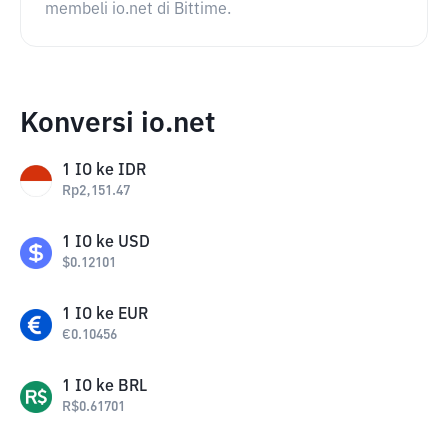
membeli io.net di Bittime.
Konversi io.net
1
IO
ke
IDR
Rp
2,151.47
1
IO
ke
USD
$
0.12101
1
IO
ke
EUR
€
0.10456
1
IO
ke
BRL
R$
0.61701