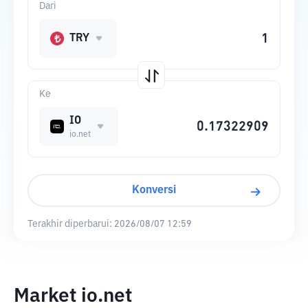
Dari
TRY
Ke
IO
io.net
Konversi
Terakhir diperbarui:
2026/08/07 12:59
Market io.net