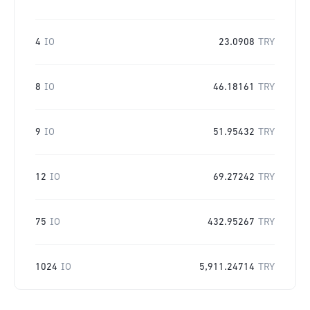
4
IO
23.0908
TRY
8
IO
46.18161
TRY
9
IO
51.95432
TRY
12
IO
69.27242
TRY
75
IO
432.95267
TRY
1024
IO
5,911.24714
TRY