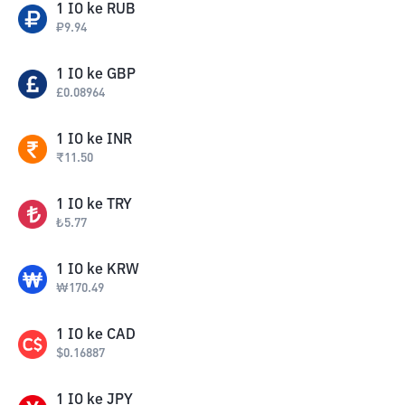
1
IO
ke
RUB
₽
9.94
1
IO
ke
GBP
£
0.08964
1
IO
ke
INR
₹
11.50
1
IO
ke
TRY
₺
5.77
1
IO
ke
KRW
₩
170.49
1
IO
ke
CAD
$
0.16887
1
IO
ke
JPY