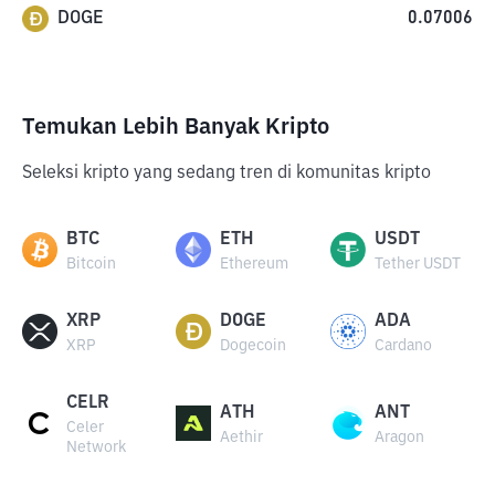
DOGE
0.07006
Temukan Lebih Banyak Kripto
Seleksi kripto yang sedang tren di komunitas kripto
BTC
ETH
USDT
Bitcoin
Ethereum
Tether USDT
XRP
DOGE
ADA
XRP
Dogecoin
Cardano
CELR
ATH
ANT
Celer
Aethir
Aragon
Network