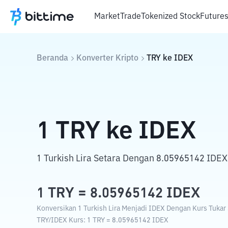
Market
Trade
Tokenized Stock
Future
Beranda
Konverter Kripto
TRY
ke
IDEX
1
TRY
ke
IDEX
1 Turkish Lira Setara Dengan 8.05965142 IDEX
1
TRY
=
8.05965142
IDEX
Konversikan 1 Turkish Lira Menjadi IDEX Dengan Kurs Tukar 
TRY
/
IDEX
Kurs
: 1
TRY
=
8.05965142
IDEX