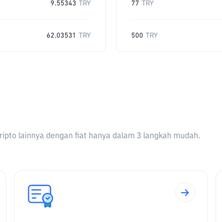
9.55343
TRY
77
TRY
62.03531
TRY
500
TRY
ripto lainnya dengan fiat hanya dalam 3 langkah mudah.