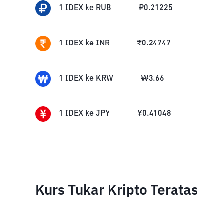
1
IDEX
ke
RUB
₽
0.21225
1
IDEX
ke
INR
₹
0.24747
1
IDEX
ke
KRW
₩
3.66
1
IDEX
ke
JPY
¥
0.41048
Kurs Tukar Kripto Teratas