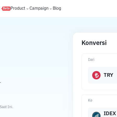
s
Product
Campaign
Blog
Beta
Konversi
Dari
TRY
.
Ke
Saat Ini.
IDEX