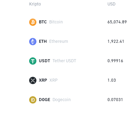
Kripto
USD
BTC
Bitcoin
65,074.89
ETH
Ethereum
1,922.41
USDT
Tether USDT
0.99916
XRP
XRP
1.03
DOGE
Dogecoin
0.07031