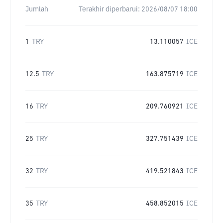
Jumlah
Terakhir diperbarui:
2026/08/07 18:00
1
TRY
13.110057
ICE
12.5
TRY
163.875719
ICE
16
TRY
209.760921
ICE
25
TRY
327.751439
ICE
32
TRY
419.521843
ICE
35
TRY
458.852015
ICE