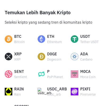
Temukan Lebih Banyak Kripto
Seleksi kripto yang sedang tren di komunitas kripto
BTC
ETH
USDT
Bitcoin
Ethereum
Tether USDT
XRP
DOGE
ADA
XRP
Dogecoin
Cardano
SENT
P
MOCA
Sentient
PoP Planet
Moca Coin
RAIN
USDC_ARB
PIXFI
Rain
usdc_arb
Pixelverse