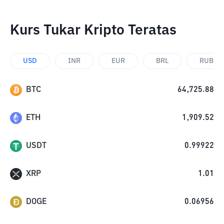
Kurs Tukar Kripto Teratas
USD
INR
EUR
BRL
RUB
BTC
64,725.88
ETH
1,909.52
USDT
0.99922
XRP
1.01
DOGE
0.06956