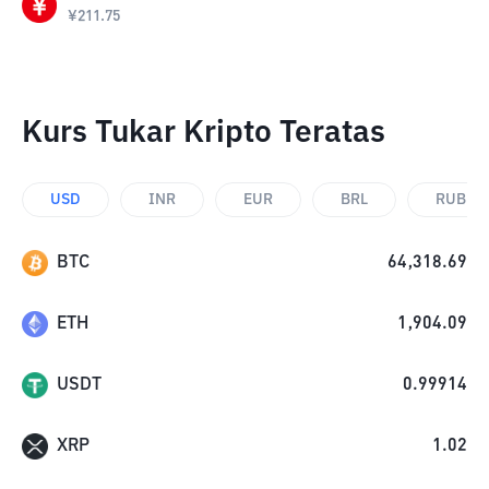
¥
211.75
Kurs Tukar Kripto Teratas
USD
INR
EUR
BRL
RUB
BTC
64,318.69
ETH
1,904.09
USDT
0.99914
XRP
1.02