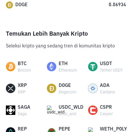
DOGE
0.06934
Temukan Lebih Banyak Kripto
Seleksi kripto yang sedang tren di komunitas kripto
BTC
ETH
USDT
Bitcoin
Ethereum
Tether USDT
XRP
DOGE
ADA
XRP
Dogecoin
Cardano
SAGA
USDC_WLD
CSPR
Saga
usdc_wld
Casper
REP
PEPE
WETH_POLY