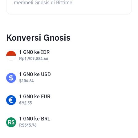
membeli Gnosis di Bittime.
Konversi Gnosis
1
GNO
ke
IDR
Rp
1,909,884.66
1
GNO
ke
USD
$
106.64
1
GNO
ke
EUR
€
92.55
1
GNO
ke
BRL
R$
545.76