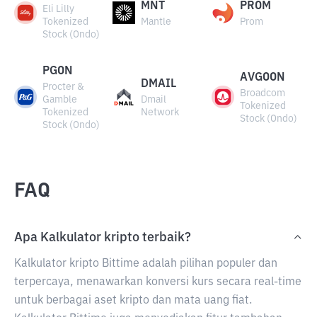
MNT
PROM
Eli Lilly
Tokenized
Mantle
Prom
Stock (Ondo)
PGON
AVGOON
DMAIL
Procter &
Broadcom
Gamble
Dmail
Tokenized
Tokenized
Network
Stock (Ondo)
Stock (Ondo)
FAQ
Apa Kalkulator kripto terbaik?
Kalkulator kripto Bittime adalah pilihan populer dan
terpercaya, menawarkan konversi kurs secara real-time
untuk berbagai aset kripto dan mata uang fiat.