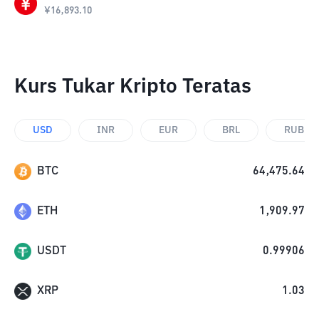
¥
16,893.10
Kurs Tukar Kripto Teratas
USD
INR
EUR
BRL
RUB
BTC
64,475.64
ETH
1,909.97
USDT
0.99906
XRP
1.03