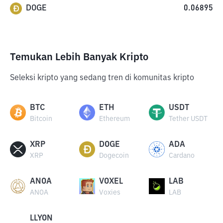
DOGE
0.06895
Temukan Lebih Banyak Kripto
Seleksi kripto yang sedang tren di komunitas kripto
BTC
ETH
USDT
Bitcoin
Ethereum
Tether USDT
XRP
DOGE
ADA
XRP
Dogecoin
Cardano
ANOA
VOXEL
LAB
ANOA
Voxies
LAB
LLYON