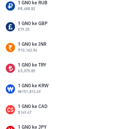
1
GNO
ke
RUB
₽
8,688.82
1
GNO
ke
GBP
£
79.25
1
GNO
ke
INR
₹
10,162.54
1
GNO
ke
TRY
₺
5,075.85
1
GNO
ke
KRW
₩
151,812.49
1
GNO
ke
CAD
$
149.47
1
GNO
ke
JPY