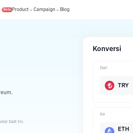
s
Product
Campaign
Blog
Beta
Konversi
Dari
TRY
ereum.
Ke
kar Saat Ini.
ETH