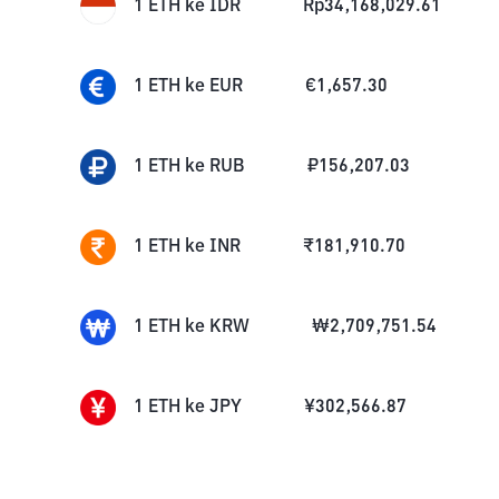
1
ETH
ke
IDR
Rp
34,168,029.61
1
ETH
ke
EUR
€
1,657.30
1
ETH
ke
RUB
₽
156,207.03
1
ETH
ke
INR
₹
181,910.70
1
ETH
ke
KRW
₩
2,709,751.54
1
ETH
ke
JPY
¥
302,566.87