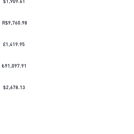
$
1,909.61
R$
9,760.98
£
1,419.95
₺
91,097.91
$
2,678.13