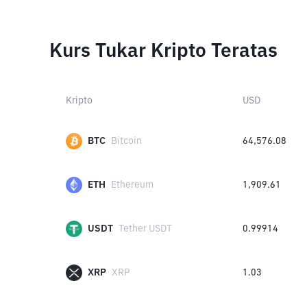
Kurs Tukar Kripto Teratas
Kripto
USD
BTC
Bitcoin
64,576.08
ETH
Ethereum
1,909.61
USDT
Tether USDT
0.99914
XRP
XRP
1.03