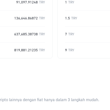
91,097.91248
TRY
1
TRY
136,646.86872
TRY
1.5
TRY
637,685.38738
TRY
7
TRY
819,881.21235
TRY
9
TRY
ripto lainnya dengan fiat hanya dalam 3 langkah mudah.