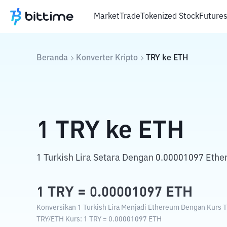
Market
Trade
Tokenized Stock
Future
Beranda
Konverter Kripto
TRY
ke
ETH
1
TRY
ke
ETH
1 Turkish Lira Setara Dengan 0.00001097 Eth
1
TRY
=
0.00001097
ETH
Konversikan 1 Turkish Lira Menjadi Ethereum Dengan Kurs Tu
TRY
/
ETH
Kurs
: 1
TRY
=
0.00001097
ETH