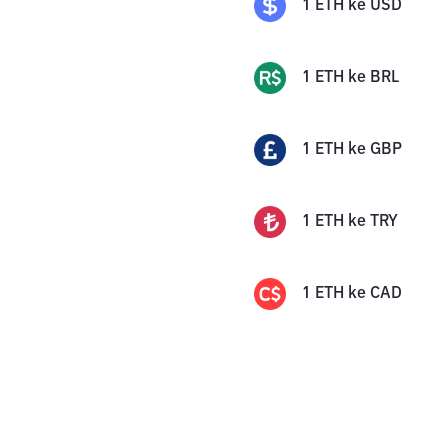
1
ETH
ke
USD
1
ETH
ke
BRL
1
ETH
ke
GBP
1
ETH
ke
TRY
1
ETH
ke
CAD