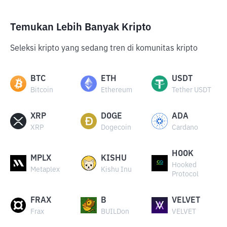
Temukan Lebih Banyak Kripto
Seleksi kripto yang sedang tren di komunitas kripto
BTC
ETH
USDT
Bitcoin
Ethereum
Tether USDT
XRP
DOGE
ADA
XRP
Dogecoin
Cardano
HOOK
MPLX
KISHU
Hooked
Metaplex
Kishu Inu
Protocol
FRAX
B
VELVET
Frax
BUILDon
VELVET