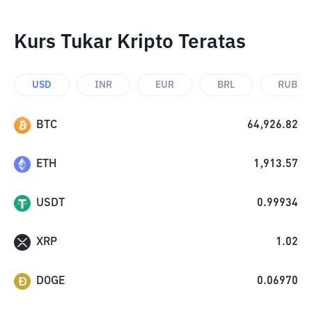
Kurs Tukar Kripto Teratas
USD
INR
EUR
BRL
RUB
BTC
64,926.82
ETH
1,913.57
USDT
0.99934
XRP
1.02
DOGE
0.06970