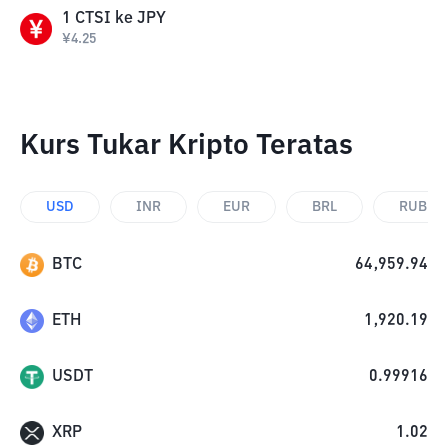
1
CTSI
ke
JPY
¥
4.25
Kurs Tukar Kripto Teratas
USD
INR
EUR
BRL
RUB
BTC
64,959.94
ETH
1,920.19
USDT
0.99916
XRP
1.02