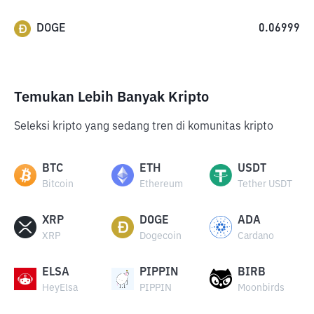
DOGE
0.06999
Temukan Lebih Banyak Kripto
Seleksi kripto yang sedang tren di komunitas kripto
BTC
ETH
USDT
Bitcoin
Ethereum
Tether USDT
XRP
DOGE
ADA
XRP
Dogecoin
Cardano
ELSA
PIPPIN
BIRB
HeyElsa
PIPPIN
Moonbirds