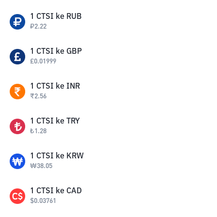
1
CTSI
ke
RUB
₽
2.22
1
CTSI
ke
GBP
£
0.01999
1
CTSI
ke
INR
₹
2.56
1
CTSI
ke
TRY
₺
1.28
1
CTSI
ke
KRW
₩
38.05
1
CTSI
ke
CAD
$
0.03761