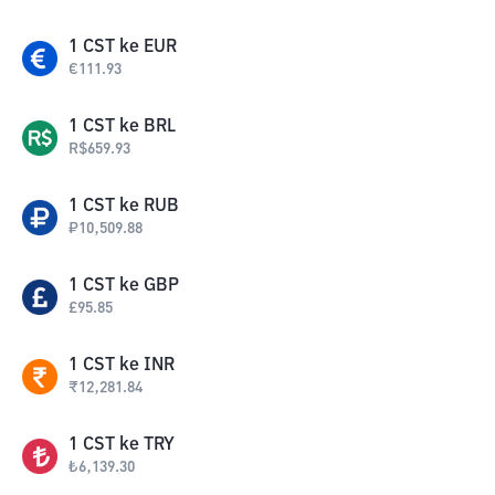
1
CST
ke
EUR
€
111.93
1
CST
ke
BRL
R$
659.93
1
CST
ke
RUB
₽
10,509.88
1
CST
ke
GBP
£
95.85
1
CST
ke
INR
₹
12,281.84
1
CST
ke
TRY
₺
6,139.30