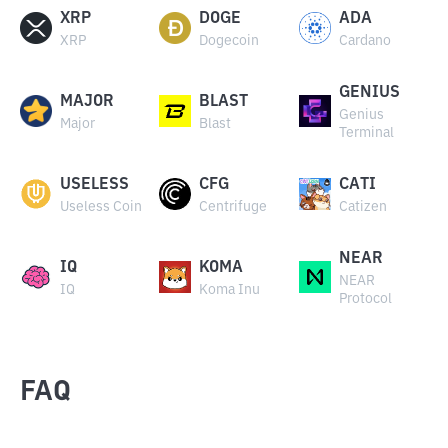
XRP
DOGE
ADA
XRP
Dogecoin
Cardano
GENIUS
MAJOR
BLAST
Genius
Major
Blast
Terminal
USELESS
CFG
CATI
Useless Coin
Centrifuge
Catizen
NEAR
IQ
KOMA
NEAR
IQ
Koma Inu
Protocol
FAQ