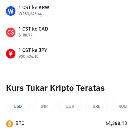
1
CST
ke
KRW
₩
183,546.44
1
CST
ke
CAD
$
180.77
1
CST
ke
JPY
¥
20,424.10
Kurs Tukar Kripto Teratas
USD
INR
EUR
BRL
RUB
BTC
64,388.10