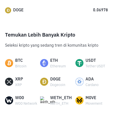
DOGE
0.06978
Temukan Lebih Banyak Kripto
Seleksi kripto yang sedang tren di komunitas kripto
BTC
ETH
USDT
Bitcoin
Ethereum
Tether USDT
XRP
DOGE
ADA
XRP
Dogecoin
Cardano
WOO
WETH_ETH
MOVE
WOO Network
WETH_ETH
Movement