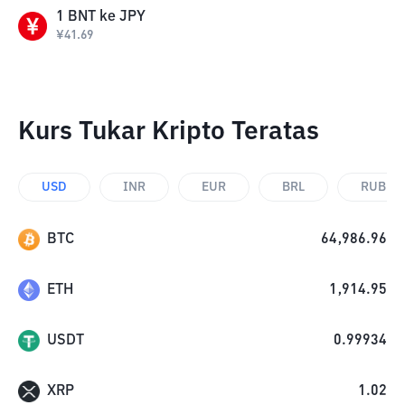
1
BNT
ke
JPY
¥
41.69
Kurs Tukar Kripto Teratas
USD
INR
EUR
BRL
RUB
BTC
64,986.96
ETH
1,914.95
USDT
0.99934
XRP
1.02