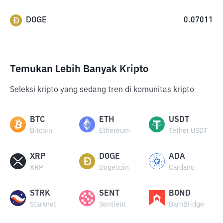
DOGE
0.07011
Temukan Lebih Banyak Kripto
Seleksi kripto yang sedang tren di komunitas kripto
BTC
ETH
USDT
Bitcoin
Ethereum
Tether USDT
XRP
DOGE
ADA
XRP
Dogecoin
Cardano
STRK
SENT
BOND
Starknet
Sentient
BarnBridge