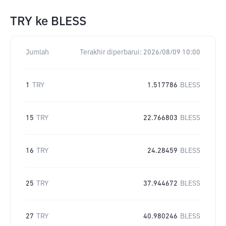
TRY
ke
BLESS
Jumlah
Terakhir diperbarui:
2026/08/09 10:00
1
TRY
1.517786
BLESS
15
TRY
22.766803
BLESS
16
TRY
24.28459
BLESS
25
TRY
37.944672
BLESS
27
TRY
40.980246
BLESS