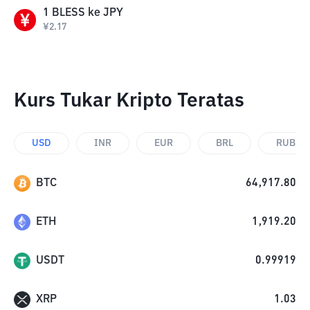
1
BLESS
ke
JPY
¥
2.17
Kurs Tukar Kripto Teratas
USD
INR
EUR
BRL
RUB
BTC
64,917.80
ETH
1,919.20
USDT
0.99919
XRP
1.03