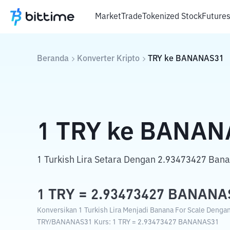
Market
Trade
Tokenized Stock
Future
Beranda
Konverter Kripto
TRY
ke
BANANAS31
1
TRY
ke
BANAN
1 Turkish Lira Setara Dengan 2.93473427 Bana
1
TRY
=
2.93473427
BANANA
Konversikan 1 Turkish Lira Menjadi Banana For Scale Dengan 
TRY
/
BANANAS31
Kurs
: 1
TRY
=
2.93473427
BANANAS31