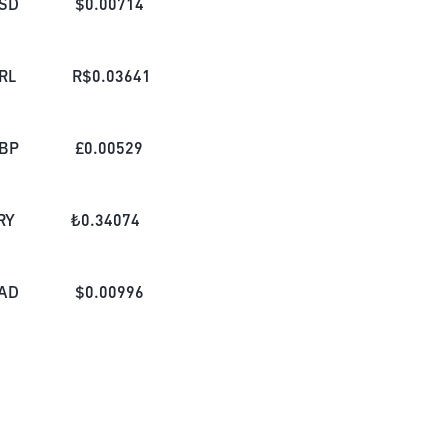
SD
$
0.00714
RL
R$
0.03641
BP
£
0.00529
RY
₺
0.34074
AD
$
0.00996