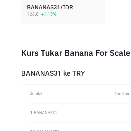
BANANAS31/IDR
126.8
+
1.19
%
Kurs Tukar Banana For Scal
BANANAS31
ke
TRY
Jumlah
Terakhir 
1
BANANAS31