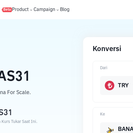
s
Product
Campaign
Blog
Beta
Konversi
Dari
AS31
TRY
na For Scale.
S31
Ke
Kurs Tukar Saat Ini.
BANA