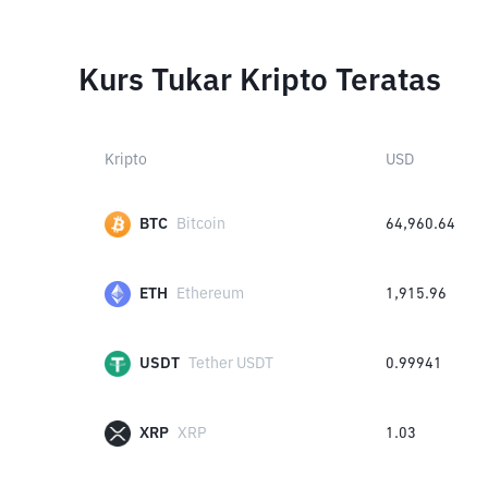
Kurs Tukar Kripto Teratas
Kripto
USD
BTC
Bitcoin
64,960.64
ETH
Ethereum
1,915.96
USDT
Tether USDT
0.99941
XRP
XRP
1.03