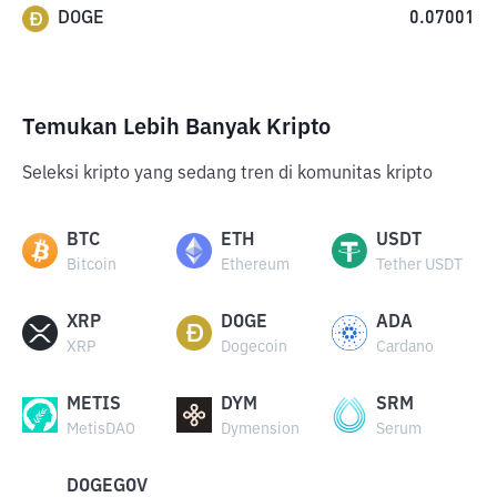
DOGE
0.07001
Temukan Lebih Banyak Kripto
Seleksi kripto yang sedang tren di komunitas kripto
BTC
ETH
USDT
Bitcoin
Ethereum
Tether USDT
XRP
DOGE
ADA
XRP
Dogecoin
Cardano
METIS
DYM
SRM
MetisDAO
Dymension
Serum
DOGEGOV