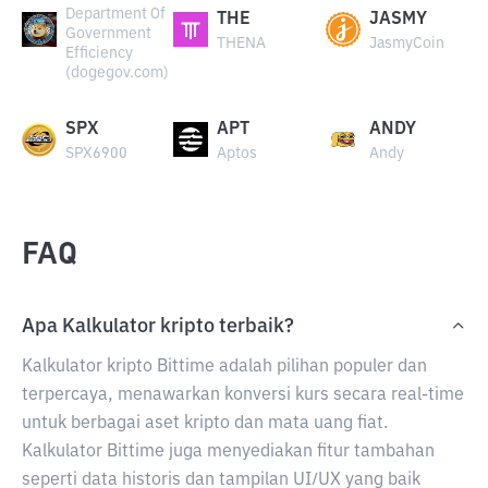
Department Of
THE
JASMY
Government
THENA
JasmyCoin
Efficiency
(dogegov.com)
SPX
APT
ANDY
SPX6900
Aptos
Andy
FAQ
Apa Kalkulator kripto terbaik?
Kalkulator kripto Bittime adalah pilihan populer dan
terpercaya, menawarkan konversi kurs secara real-time
untuk berbagai aset kripto dan mata uang fiat.
Kalkulator Bittime juga menyediakan fitur tambahan
seperti data historis dan tampilan UI/UX yang baik