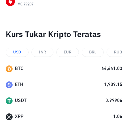
¥
0.79207
Kurs Tukar Kripto Teratas
USD
INR
EUR
BRL
RUB
BTC
64,641.03
ETH
1,909.15
USDT
0.99906
XRP
1.06