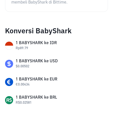
membeli BabyShark di Bittime.
Konversi BabyShark
1
BABYSHARK
ke
IDR
Rp
89.79
1
BABYSHARK
ke
USD
$
0.00502
1
BABYSHARK
ke
EUR
€
0.00434
1
BABYSHARK
ke
BRL
R$
0.02581