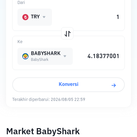
Dari
TRY
Ke
BABYSHARK
BabyShark
Konversi
Terakhir diperbarui:
2026/08/05 22:59
Market BabyShark