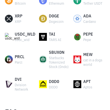
Bitcoin
Ethereum
Tether USDT
XRP
DOGE
ADA
XRP
Dogecoin
Cardano
USDC_WLD
TAI
PEPE
usdc_wld
TARS AI
Pepe
SBUXON
MEW
PRCL
Starbucks
cat in a dogs
Parcl
Tokenized
world
Stock (Ondo)
DVI
DODO
APT
Dvision
DODO
Aptos
Network