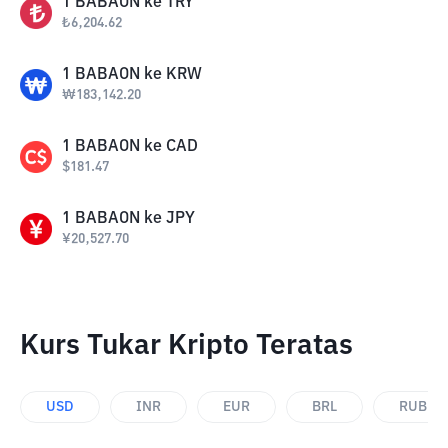
1
BABAON
ke
TRY
₺
6,204.62
1
BABAON
ke
KRW
₩
183,142.20
1
BABAON
ke
CAD
$
181.47
1
BABAON
ke
JPY
¥
20,527.70
Kurs Tukar Kripto Teratas
USD
INR
EUR
BRL
RUB