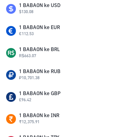
1
BABAON
ke
USD
$
130.08
1
BABAON
ke
EUR
€
112.53
1
BABAON
ke
BRL
R$
663.07
1
BABAON
ke
RUB
₽
10,701.38
1
BABAON
ke
GBP
£
96.42
1
BABAON
ke
INR
₹
12,375.91