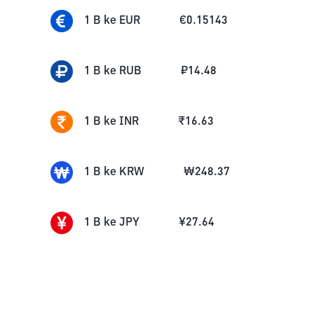
1
B
ke
EUR
€
0.15143
1
B
ke
RUB
₽
14.48
1
B
ke
INR
₹
16.63
1
B
ke
KRW
₩
248.37
1
B
ke
JPY
¥
27.64