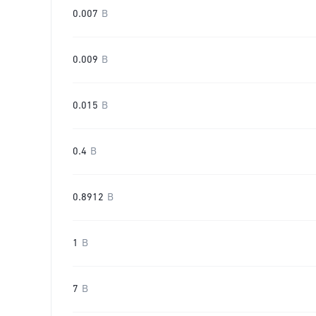
0.007
B
0.009
B
0.015
B
0.4
B
0.8912
B
1
B
7
B