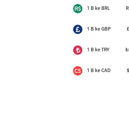
1
B
ke
BRL
R
1
B
ke
GBP
1
B
ke
TRY
₺
1
B
ke
CAD