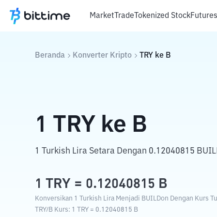
Market
Trade
Tokenized Stock
Future
Beranda
Konverter Kripto
TRY
ke
B
1
TRY
ke
B
1 Turkish Lira Setara Dengan 0.12040815 BUI
1
TRY
=
0.12040815
B
Konversikan 1 Turkish Lira Menjadi BUILDon Dengan Kurs Tuk
TRY
/
B
Kurs
: 1
TRY
=
0.12040815
B