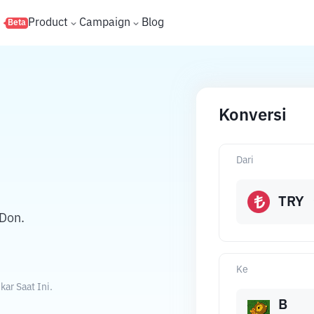
s
Product
Campaign
Blog
Beta
Konversi
Dari
TRY
LDon.
Ke
ar Saat Ini.
B