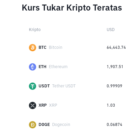
Kurs Tukar Kripto Teratas
Kripto
USD
BTC
Bitcoin
64,443.74
ETH
Ethereum
1,907.51
USDT
Tether USDT
0.99909
XRP
XRP
1.03
DOGE
Dogecoin
0.06874