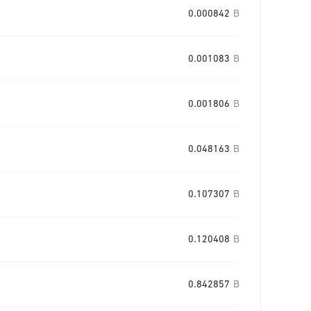
0.000842
B
0.001083
B
0.001806
B
0.048163
B
0.107307
B
0.120408
B
0.842857
B