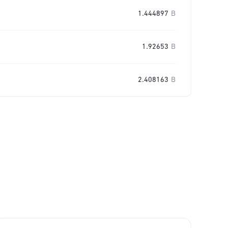
1.444897
B
1.92653
B
2.408163
B