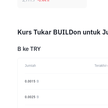
3,111.7
-0.44
%
Kurs Tukar BUILDon untuk 
B
ke
TRY
Jumlah
Terakhir 
0.0015
B
0.0025
B