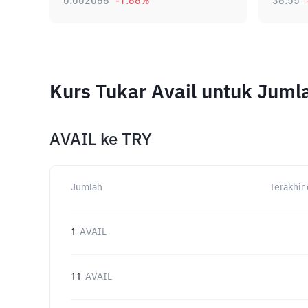
0.002068
-1.66
%
36.55
Kurs Tukar Avail untuk Jum
AVAIL
ke
TRY
Jumlah
Terakhir 
1
AVAIL
11
AVAIL