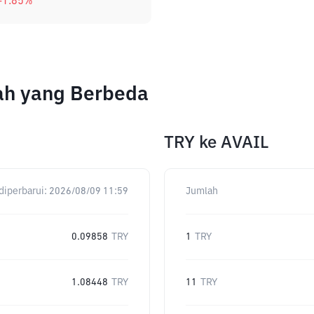
-1.85
%
lah yang Berbeda
TRY
ke
AVAIL
diperbarui:
2026/08/09 11:59
Jumlah
0.09858
TRY
1
TRY
1.08448
TRY
11
TRY