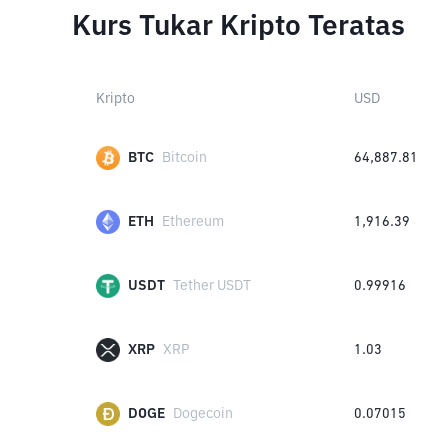
Kurs Tukar Kripto Teratas
Kripto
USD
BTC
Bitcoin
64,887.81
ETH
Ethereum
1,916.39
USDT
Tether USDT
0.99916
XRP
XRP
1.03
DOGE
Dogecoin
0.07015