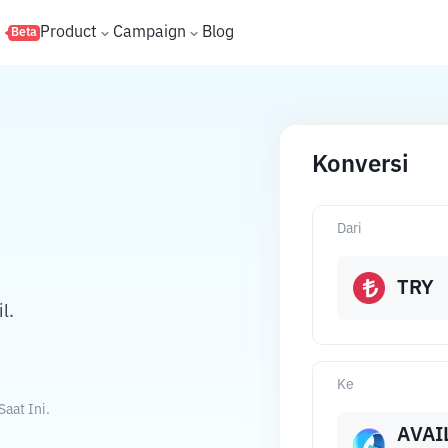
s
Product
Campaign
Blog
Beta
Konversi
Dari
TRY
l.
Ke
aat Ini.
AVAI