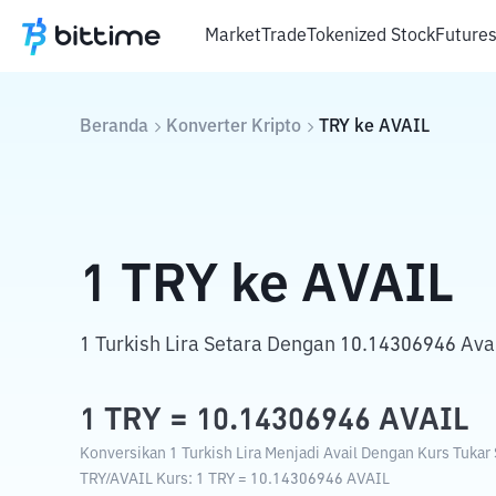
Market
Trade
Tokenized Stock
Future
Beranda
Konverter Kripto
TRY
ke
AVAIL
1
TRY
ke
AVAIL
1 Turkish Lira Setara Dengan 10.14306946 Avai
1
TRY
=
10.14306946
AVAIL
Konversikan 1 Turkish Lira Menjadi Avail Dengan Kurs Tukar S
TRY
/
AVAIL
Kurs
: 1
TRY
=
10.14306946
AVAIL