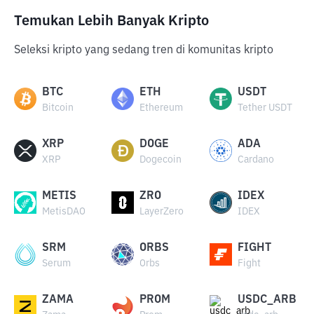
Temukan Lebih Banyak Kripto
Seleksi kripto yang sedang tren di komunitas kripto
BTC
ETH
USDT
Bitcoin
Ethereum
Tether USDT
XRP
DOGE
ADA
XRP
Dogecoin
Cardano
METIS
ZRO
IDEX
MetisDAO
LayerZero
IDEX
SRM
ORBS
FIGHT
Serum
Orbs
Fight
ZAMA
PROM
USDC_ARB