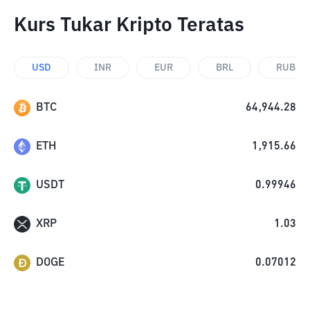
Kurs Tukar Kripto Teratas
USD
INR
EUR
BRL
RUB
BTC
64,944.28
ETH
1,915.66
USDT
0.99946
XRP
1.03
DOGE
0.07012