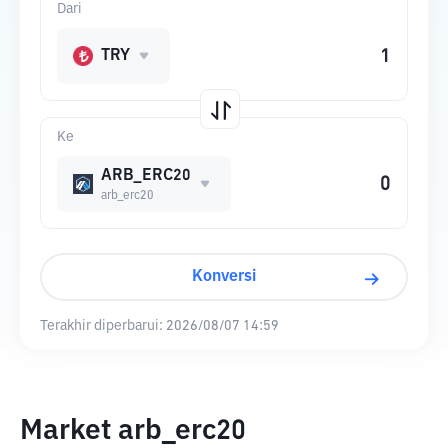
Dari
TRY
Ke
ARB_ERC20
arb_erc20
Konversi
Terakhir diperbarui:
2026/08/07 14:59
Market arb_erc20