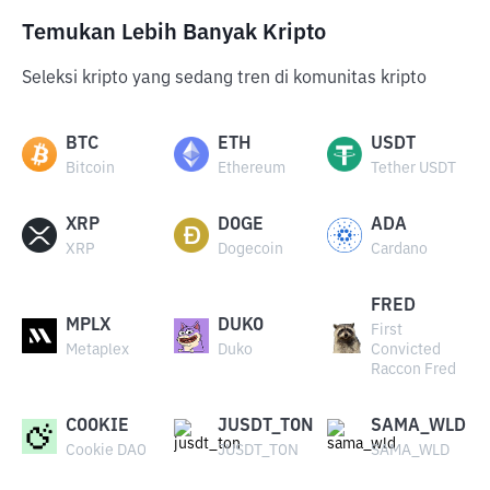
Temukan Lebih Banyak Kripto
Seleksi kripto yang sedang tren di komunitas kripto
BTC
ETH
USDT
Bitcoin
Ethereum
Tether USDT
XRP
DOGE
ADA
XRP
Dogecoin
Cardano
FRED
MPLX
DUKO
First
Metaplex
Duko
Convicted
Raccon Fred
COOKIE
JUSDT_TON
SAMA_WLD
Cookie DAO
JUSDT_TON
SAMA_WLD