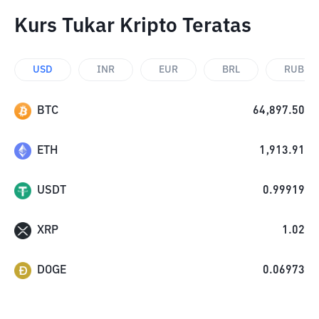
Kurs Tukar Kripto Teratas
USD
INR
EUR
BRL
RUB
BTC
64,897.50
ETH
1,913.91
USDT
0.99919
XRP
1.02
DOGE
0.06973