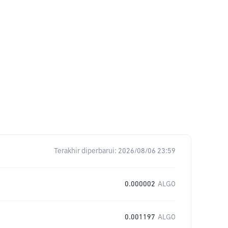
Terakhir diperbarui:
2026/08/06 23:59
0.000002
ALGO
0.001197
ALGO