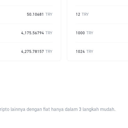
50.10681
TRY
12
TRY
4,175.56794
TRY
1000
TRY
4,275.78157
TRY
1024
TRY
ripto lainnya dengan fiat hanya dalam 3 langkah mudah.