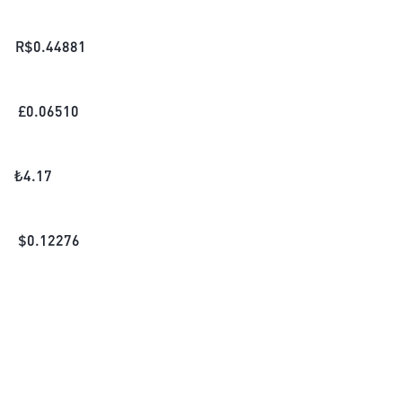
R$
0.44881
£
0.06510
₺
4.17
$
0.12276