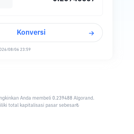
Konversi
026/08/06 23:59
emungkinkan Anda membeli 0.239488 Algorand.
ki total kapitalisasi pasar sebesar₺