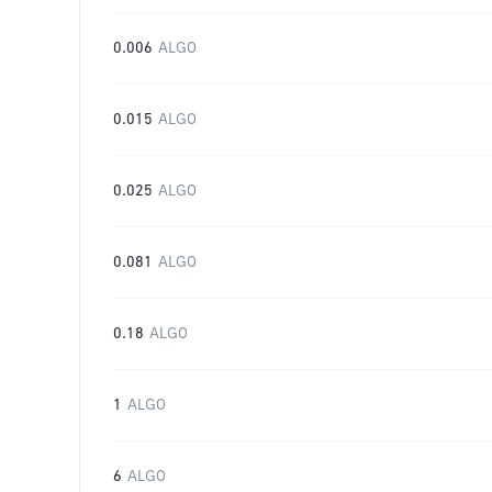
0.006
ALGO
0.015
ALGO
0.025
ALGO
0.081
ALGO
0.18
ALGO
1
ALGO
6
ALGO