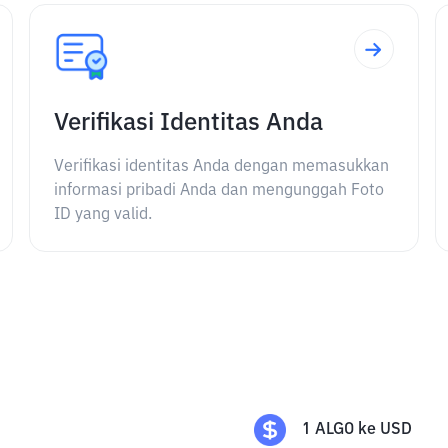
Verifikasi Identitas Anda
Verifikasi identitas Anda dengan memasukkan
informasi pribadi Anda dan mengunggah Foto
ID yang valid.
1
ALGO
ke
USD