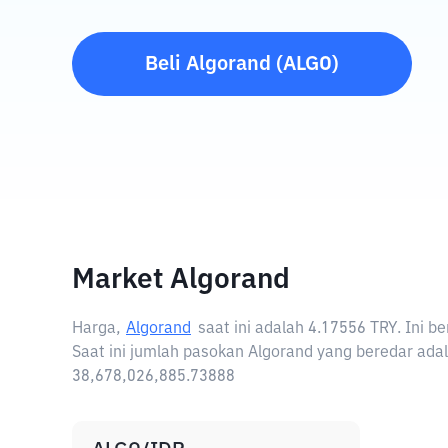
Beli
Algorand
(
ALGO
)
Market Algorand
Harga,
Algorand
saat ini adalah
4.17556 TRY
. Ini 
Saat ini jumlah pasokan Algorand yang beredar adal
38,678,026,885.73888