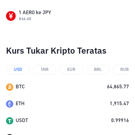
1
AERO
ke
JPY
¥
66.60
Kurs Tukar Kripto Teratas
USD
INR
EUR
BRL
RUB
BTC
64,865.77
ETH
1,915.47
USDT
0.99916