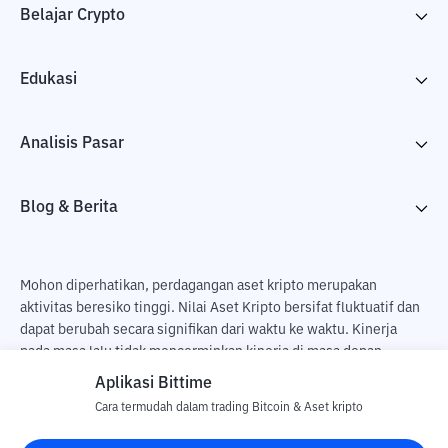
Belajar Crypto
Edukasi
Analisis Pasar
Blog & Berita
Mohon diperhatikan, perdagangan aset kripto merupakan
aktivitas beresiko tinggi. Nilai Aset Kripto bersifat fluktuatif dan
dapat berubah secara signifikan dari waktu ke waktu. Kinerja
pada masa lalu tidak mencerminkan kinerja di masa depan.
Terdapat risiko kehilangan sebagai dampak dari membeli dan
Aplikasi Bittime
menjual aset kripto dan sepenuhnya keputusan independen dari
Cara termudah dalam trading Bitcoin & Aset kripto
pengguna. PT Utama Aset Digital Indonesia (Bittime) tidak
bertanggung jawab atas perubahan fluktuasi dari nilai tukar Aset