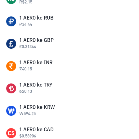
R$
2.15
1
AERO
ke
RUB
₽
34.44
1
AERO
ke
GBP
£
0.31344
1
AERO
ke
INR
₹
40.15
1
AERO
ke
TRY
₺
20.13
1
AERO
ke
KRW
₩
594.25
1
AERO
ke
CAD
$
0.58906