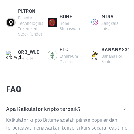
PLTRON
BONE
MISA
Palantir
Technologies
Bone
Sangkara
Tokenized
Shibaswap
misa
Stock (Ondo)
ETC
BANANAS31
ORB_WLD
Ethereum
Banana For
ord_wld
Classic
Scale
FAQ
Apa Kalkulator kripto terbaik?
Kalkulator kripto Bittime adalah pilihan populer dan
terpercaya, menawarkan konversi kurs secara real-time