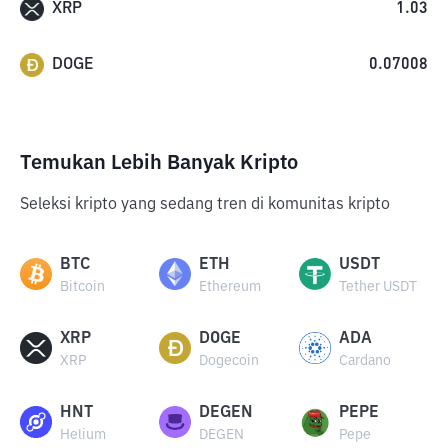
XRP
1.03
DOGE
0.07008
Temukan Lebih Banyak Kripto
Seleksi kripto yang sedang tren di komunitas kripto
BTC
ETH
USDT
Bitcoin
Ethereum
Tether USDT
XRP
DOGE
ADA
XRP
Dogecoin
Cardano
HNT
DEGEN
PEPE
Helium
DEGEN
Pepe